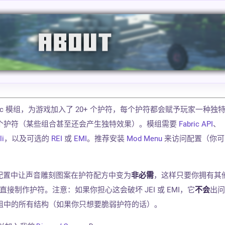
个 Fabric 模组，为游戏加入了 20+ 个护符，每个护符都会赋予玩家一种独
个护符（某些组合甚至还会产生独特效果）。模组需要
Fabric API
、
li
，以及可选的
REI
或
EMI
。推荐安装
Mod Menu
来访问配置（你可
以在配置中让声音雕刻图案在护符配方中变为
非必需
，这样只要你拥有其
样直接制作护符。注意：如果你担心这会破坏 JEI 或 EMI，它
不会
出
组中的所有结构（如果你只想要脆弱护符的话）。