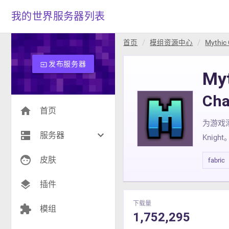
我的世界服务器列表
首页
模组资源中心
Mythic
发布服务器
input
My
Ch
home
首页
为游戏
dns
keyboard_arrow_down
服务器
Knight
face
生存(235)
皮肤
fabric
创造(8)
layers
插件
模组(24)
下载量
extension
模组
1,752,295
战争(10)