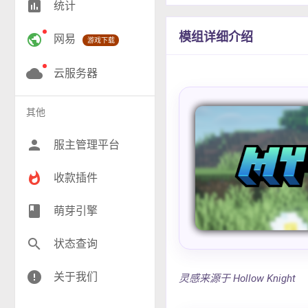
insert_chart
统计
RPG(193)
模组详细介绍
public
网易
游戏下载
小游戏(16)
神奇宝贝(27)
cloud
云服务器
工业(9)
其他
群组(22)
person
服主管理平台
whatshot
收款插件
class
萌芽引擎
search
状态查询
error
关于我们
灵感来源于 Hollow Knight