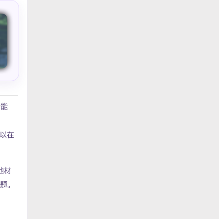
特能
以在
他材
问题。