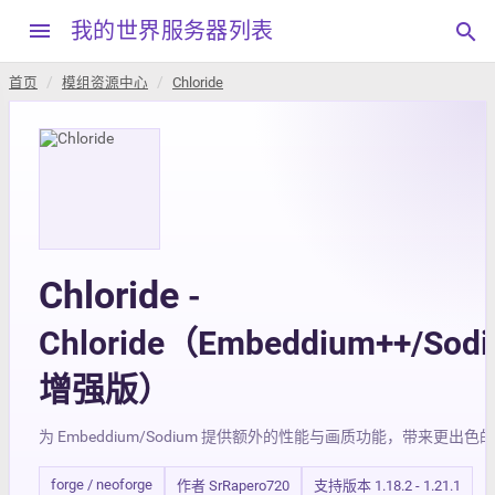
menu
我的世界服务器列表
search
首页
模组资源中心
Chloride
Chloride
-
Chloride（Embeddium++/Sod
增强版）
为 Embeddium/Sodium 提供额外的性能与画质功能，带来更出色
forge / neoforge
作者 SrRapero720
支持版本 1.18.2 - 1.21.1