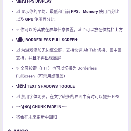
\[🧮\] FPS DISPLAY
📐 显示你的平均、最低和当前
FPS
、
Memory
使用百分比
以及
GPU
使用百分比。
✨ 你可以将其放在屏幕任意位置，甚至可以放在快捷栏上方
\[🖥️\] BORDERLESS FULLSCREEN:
📐 为游戏添加无边框全屏，支持快速 Alt-Tab 切换、画中画
支持，并且不再出现黑屏
✨ 全屏按键（F11）也可以切换为 Borderless
FullScreen（可禁用或覆盖）
\[🔳\] TEXT SHADOWS TOGGLE
📐 禁用字体阴影，在文字较多的界面中有时可以提升 FPS
~~\[👁️\] CHUNK FADE IN~~
将会在未来更新中回归