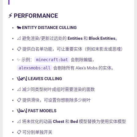
⚡ PERFORMANCE
🐄 ENTITY DISTANCE CULLING
📐 避免渲染/更新过远处的
Entities
和
Block Entities
。
📋 提供白名单功能，可让重要实体（例如末影龙或恶魂）
✨ 示例：
minecraft:bat
会剔除蝙蝠，
alexsmobs:all
会剔除所有 Alex's Mobs 的实体。
\[🌿\] LEAVES CULLING
📐 减少同类型树叶成组时需要渲染的面数
📋 提供滑块，可设置你想剔除多少树叶
\[👟\] FAST MODELS
📐 将未优化的动画
Chest
和
Bed
模型替换为使用实体模型
📋 可分别单独开关