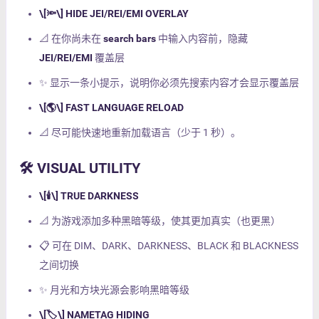
\[🔦\] HIDE JEI/REI/EMI OVERLAY
📐 在你尚未在
search bars
中输入内容前，隐藏
JEI/REI/EMI
覆盖层
✨ 显示一条小提示，说明你必须先搜索内容才会显示覆盖层
\[🌎\] FAST LANGUAGE RELOAD
📐 尽可能快速地重新加载语言（少于 1 秒）。
🛠️ VISUAL UTILITY
\[🕯️\] TRUE DARKNESS
📐 为游戏添加多种黑暗等级，使其更加真实（也更黑）
📋 可在 DIM、DARK、DARKNESS、BLACK 和 BLACKNESS
之间切换
✨ 月光和方块光源会影响黑暗等级
\[🏷️\] NAMETAG HIDING