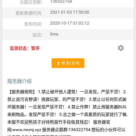
136322754
企鹅交流群：
2021-01-03 17:50:00
更新数据时间：
2020-10-17 01:02:12
发布时间：
0ms
延迟：
settings
监测状态：暂停
电池/充电
battery_charging_full
服务器介绍
【服务器规矩】 1.禁止破坏他人建筑！一旦发现，严惩不贷！ 2.
禁止说污言秽语！挑拨玩家、的严惩不贷！ 3.禁止以任何形式破
坏服务器！一旦发现严惩不贷！ 4.禁止作弊！禁止用服务器BUG
来刷物品。发现严惩不贷！ 5.总之做一个高素质的玩家就行了嘛,
本服不欢迎熊孩子对待熊腐竹手段极其残忍！ 服务器官
网:www.mcmj.xyz 服务器企鹅群:136322754 想玩的小伙伴可以