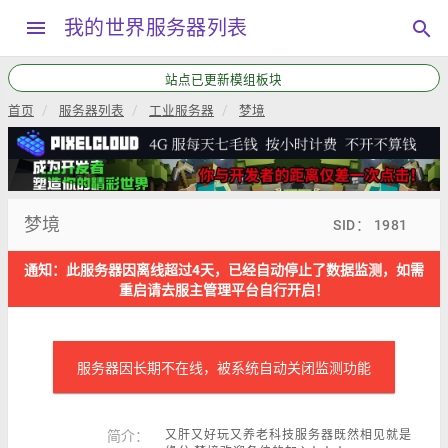
menu
我的世界服务器列表
search
站点已更新模组板块
首页
服务器列表
工业服务器
梦境
梦境
SID： 1981
通知：此服务器因离线超过4天，已经自动停止了数据监测，如需
重启请去服主管理平台自行开启！
服务器因长期不在线，被系统自动关闭监测功能
简介：
又肝又好玩又养老科技服务器既然相见就是