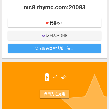
mc8.rhymc.com:20083
我喜欢
0
favorite
访问人次
340
visibility
复制服务器IP地址与端口
st
battery_charging_full
trending_up
0 电池
点击为之充电