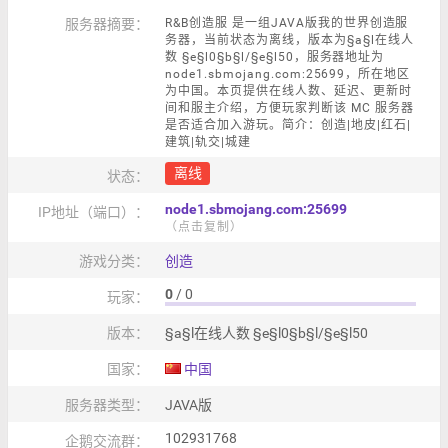
服务器摘要：
R&B创造服 是一组JAVA版我的世界创造服
务器，当前状态为离线，版本为§a§l在线人
数 §e§l0§b§l/§e§l50，服务器地址为
node1.sbmojang.com:25699，所在地区
为中国。本页提供在线人数、延迟、更新时
间和服主介绍，方便玩家判断该 MC 服务器
是否适合加入游玩。简介：创造|地皮|红石|
建筑|轨交|城建
离线
状态：
node1.sbmojang.com:25699
IP地址（端口）：
（点击复制）
游戏分类：
创造
0
/ 0
玩家：
版本：
§a§l在线人数 §e§l0§b§l/§e§l50
国家：
中国
服务器类型：
JAVA版
102931768
企鹅交流群：