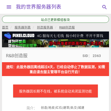
menu
我的世界服务器列表
search
站点已更新模组板块
首页
服务器列表
创造服务器
R&B创造服
R&B创造服
SID： 2363
通知：此服务器因离线超过4天，已经自动停止了数据监测，如需
重启请去服主管理平台自行开启！
服务器因长期不在线，被系统自动关闭监测功能
简介：
创造|地皮|红石|建筑|轨交|城建