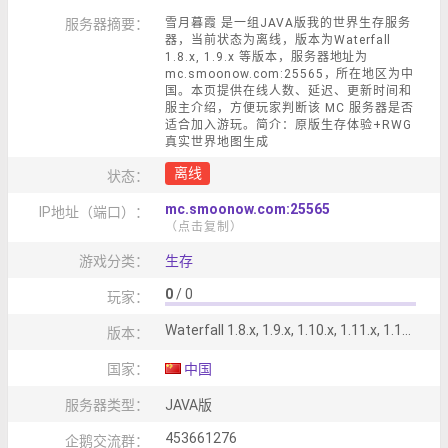
服务器摘要：
雪月暮霞 是一组JAVA版我的世界生存服务
器，当前状态为离线，版本为Waterfall
1.8.x, 1.9.x 等版本，服务器地址为
mc.smoonow.com:25565，所在地区为中
国。本页提供在线人数、延迟、更新时间和
服主介绍，方便玩家判断该 MC 服务器是否
适合加入游玩。简介：原版生存体验+RWG
真实世界地图生成
离线
状态：
mc.smoonow.com:25565
IP地址（端口）：
（点击复制）
游戏分类：
生存
0
/ 0
玩家：
Waterfall 1.8.x, 1.9.x, 1.10.x, 1.11.x, 1.12.x, 1.13.x, 1.14.x, 1.15.x, 1.16.x
版本：
国家：
中国
服务器类型：
JAVA版
453661276
企鹅交流群：