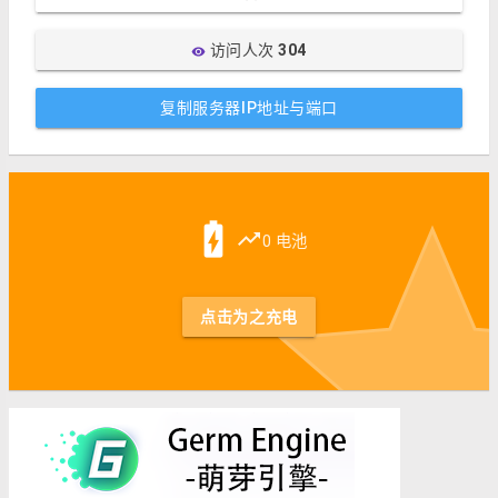
访问人次
304
visibility
复制服务器IP地址与端口
st
battery_charging_full
trending_up
0 电池
点击为之充电