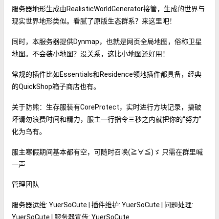
服务器地形生成由RealisticWorldGenerator接管，生成的世界与
现实世界地形类似。看腻了原版生态群系？来这里吧！
同时，本服务器提供Dynmap，也就是网页全局地图，俗称卫星
地图。不会装小地图？没关系，这比小地图还好用！
常规的插件比如Essentials和Residence领地插件都具备，经典
的QuickShop箱子商店也有。
关于防熊：生存服装有CoreProtect，实时进行方块记录，搞破
坏请勿浪费时间和精力，服主一行指令三秒之内就把你的“努力”
化为乌有。
服主寒假期间基本都有空，可随时召唤(≧∀≦)ゞ 只需在群里喊
一声
管理团队
服务器运维: YuerSoCute | 插件维护: YuerSoCute | 问题处理:
YuerSoCute | 服务器宣传: YuerSoCute