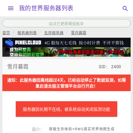
menu
我的世界服务器列表
search
本站QQ交流群792034208，加群请备注“服主”
首页
服务器列表
生存服务器
雪月暮霞
雪月暮霞
SID： 2400
通知：此服务器因离线超过4天，已经自动停止了数据监测，如需
重启请去服主管理平台自行开启！
服务器因长期不在线，被系统自动关闭监测功能
简介：
原版生存体验+RWG真实世界地图生成