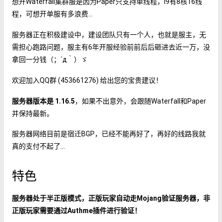
想开Waterfall集群服是因为Paper只支持单线程，i9有8核16线
程，可想开单服有多浪费…
服务器正在积极建设中，建设团队只有一个人，也就是服主，无
需担心跑路问题，服主有6年开服经验前前后后砸进去近一万，没
拿回一分钱（；´д｀）ゞ
欢迎加入QQ群 (453661276) 给出您的宝贵建议！
服务器版本是 1.16.5
，如果不出意外，会跟随Waterfall和Paper
并保持最新。
服务器网络目前是宿迁BGP，已经不能再好了，再好的线路我就
真的支付不起了…
特色
服务器处于半正版模式，正版玩家自动走Mojang验证服务器，非
正版玩家需要通过Authme插件进行验证！