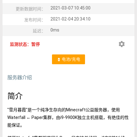
2021-03-07 10:45:00
更新数据时间：
2021-02-04 20:34:10
发布时间：
0ms
延迟：
settings
监测状态：暂停
电池/充电
battery_charging_full
服务器介绍
简介
"雪月暮霞"是一个纯净生存向的Minecraft公益服务器，使用
Waterfall ← Paper集群，由i9-9900K独立主机搭载，有绝佳的性
能保证。