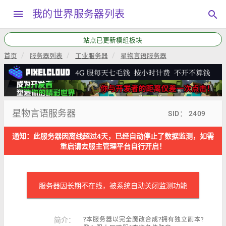
menu
我的世界服务器列表
search
站点已更新模组板块
首页
服务器列表
工业服务器
星物言语服务器
星物言语服务器
SID： 2409
通知：此服务器因离线超过4天，已经自动停止了数据监测，如需
重启请去服主管理平台自行开启！
服务器因长期不在线，被系统自动关闭监测功能
简介：
?本服务器以完全魔改合成?拥有独立副本?