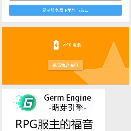
复制服务器IP地址与端口
st
battery_charging_full
trending_up
0 电池
点击为之充电