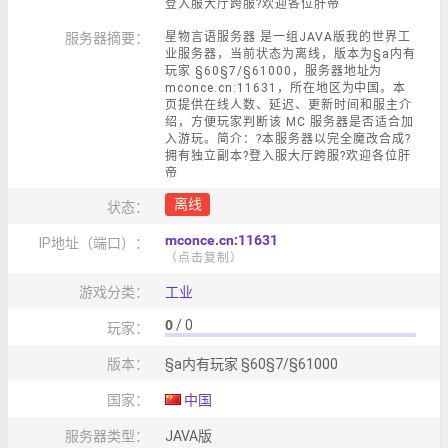
登入服大厅跨服?欢迎各位肝帝
服务器摘要：
星物言语服务器 是一组JAVA版我的世界工
业服务器，当前状态为离线，版本为§a内有
玩家 §60§7/§61000，服务器地址为
mconce.cn:11631，所在地区为中国。本
页提供在线人数、延迟、更新时间和服主介
绍，方便玩家判断该 MC 服务器是否适合加
入游玩。简介：?本服务器以完全魔改合成?
拥有独立副本?登入服大厅跨服?欢迎各位肝
帝
离线
状态：
mconce.cn:11631
IP地址（端口）：
（点击复制）
游戏分类：
工业
0
/ 0
玩家：
版本：
§a内有玩家 §60§7/§61000
国家：
中国
服务器类型：
JAVA版