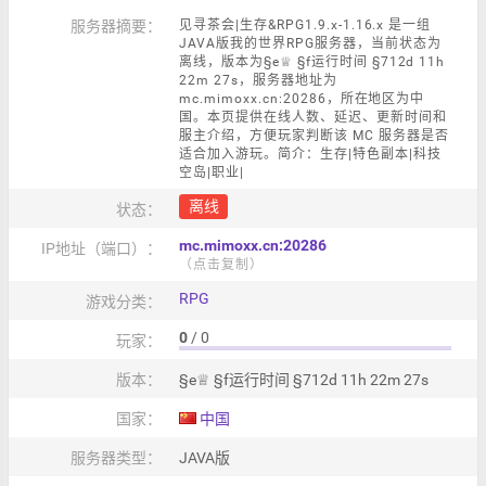
服务器摘要：
见寻茶会|生存&RPG1.9.x-1.16.x 是一组
JAVA版我的世界RPG服务器，当前状态为
离线，版本为§e♕ §f运行时间 §712d 11h
22m 27s，服务器地址为
mc.mimoxx.cn:20286，所在地区为中
国。本页提供在线人数、延迟、更新时间和
服主介绍，方便玩家判断该 MC 服务器是否
适合加入游玩。简介：生存|特色副本|科技
空岛|职业|
离线
状态：
mc.mimoxx.cn:20286
IP地址（端口）：
（点击复制）
RPG
游戏分类：
0
/ 0
玩家：
版本：
§e♕ §f运行时间 §712d 11h 22m 27s
国家：
中国
服务器类型：
JAVA版