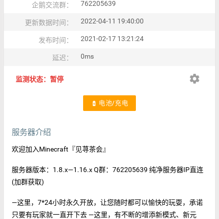
762205639
企鹅交流群：
2022-04-11 19:40:00
更新数据时间：
2021-02-17 13:21:24
发布时间：
0ms
延迟：
settings
监测状态：暂停
电池/充电
battery_charging_full
服务器介绍
欢迎加入Minecraft『见荨茶会』
服务器版本：1.8.x—1.16.x Q群：762205639 纯净服务器IP直连
(加群获取)
—这里，7*24小时永久开放，让您随时都可以愉快的玩耍，承诺
只要有玩家就一直开下去 —这里，有不断的增添新模式、新元