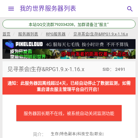
menu
我的世界服务器列表
search
本站QQ交流群792034208，加群请备注“服主”
首页
服务器列表
RPG服务器
见寻茶会|生存&RPG1.9.x-1.16.x
见寻茶会|生存&RPG1.9.x-1.16.x
SID： 2491
通知：此服务器因离线超过4天，已经自动停止了数据监测，如需
重启请去服主管理平台自行开启！
服务器因长期不在线，被系统自动关闭监测功能
简介：
生存|特色副本|科技空岛|职业|