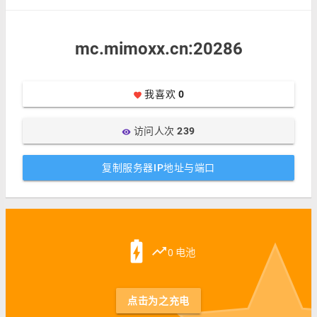
mc.mimoxx.cn:20286
我喜欢
0
favorite
访问人次
239
visibility
复制服务器IP地址与端口
battery_charging_full
trending_up
0 电池
点击为之充电