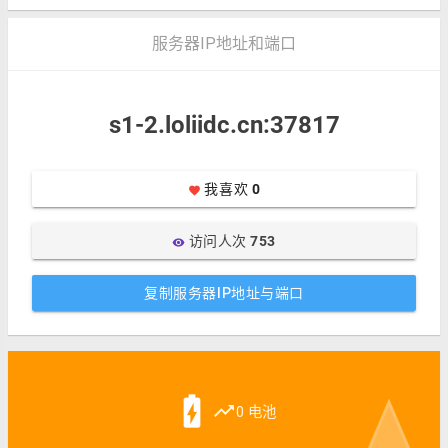
服务器IP地址和端口
s1-2.loliidc.cn:37817
我喜欢
0
favorite
访问人次
753
visibility
复制服务器IP地址与端口
battery_charging_full
trending_up
0 电池