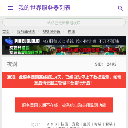
menu
我的世界服务器列表
search
本站QQ交流群792034208，加群请备注“服主”
首页
服务器列表
RPG服务器
夜渊
夜渊
SID： 2493
通知：此服务器因离线超过4天，已经自动停止了数据监测，如需
重启请去服主管理平台自行开启！
服务器因长期不在线，被系统自动关闭监测功能
简介：
ARPG丨技能丨宠物丨坐骑丨时装丨套装丨