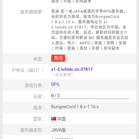
渡劫丨天赋丨房间副本
服务器摘要：
夜渊 是一组JAVA版我的世界RPG服务器，
当前状态为离线，版本为BungeeCord
1.8.x-1.16.x，服务器地址为 s1-
2.loliidc.cn:37817，所在地区为中国。本
页提供在线人数、延迟、更新时间和服主介
绍，方便玩家判断该 MC 服务器是否适合加
入游玩。简介：ARPG丨技能丨宠物丨坐骑
丨时装丨套装丨渡劫丨天赋丨房间副本
离线
状态：
s1-2.loliidc.cn:37817
IP地址（端口）：
（点击复制）
RPG
游戏分类：
0
/ 0
玩家：
BungeeCord 1.8.x-1.16.x
版本：
国家：
中国
服务器类型：
JAVA版