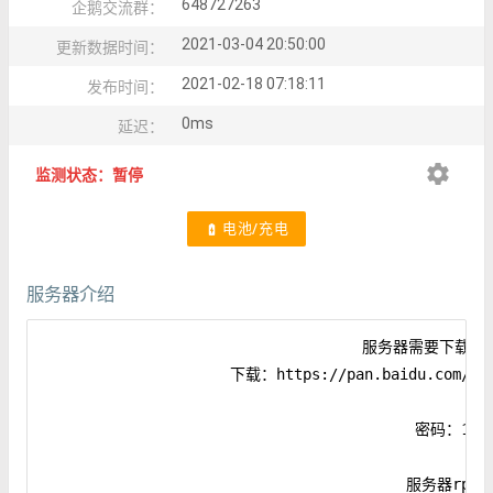
648727263
企鹅交流群：
2021-03-04 20:50:00
更新数据时间：
2021-02-18 07:18:11
发布时间：
0ms
延迟：
settings
监测状态：暂停
电池/充电
battery_charging_full
服务器介绍
                                    服务器需要下载
                     下载：https://pan.baidu.com/s/1Q
                                          密码：1111
                                         服务器rpg特