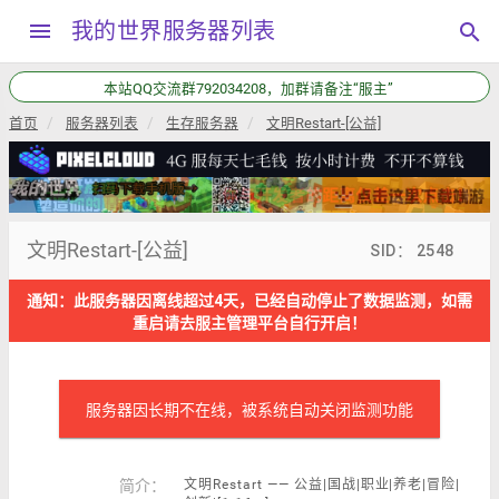
menu
我的世界服务器列表
search
本站QQ交流群792034208，加群请备注“服主”
首页
服务器列表
生存服务器
文明Restart-[公益]
文明Restart-[公益]
SID： 2548
通知：此服务器因离线超过4天，已经自动停止了数据监测，如需
重启请去服主管理平台自行开启！
服务器因长期不在线，被系统自动关闭监测功能
简介：
文明Restart —— 公益|国战|职业|养老|冒险|