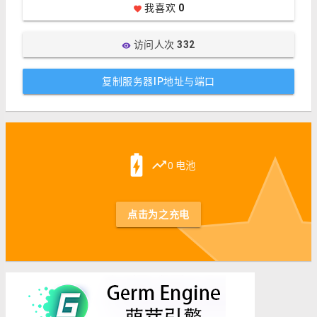
我喜欢
0
favorite
访问人次
332
visibility
复制服务器IP地址与端口
st
battery_charging_full
trending_up
0 电池
点击为之充电