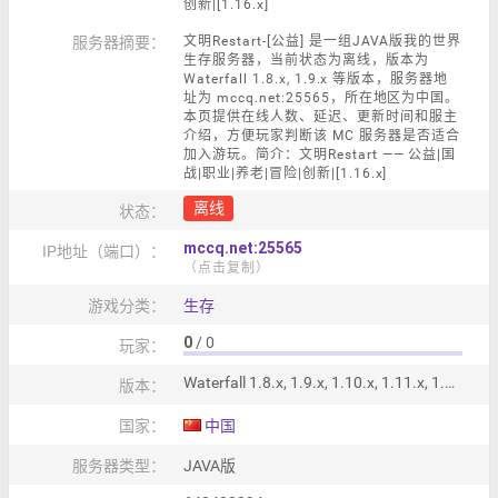
创新|[1.16.x]
服务器摘要：
文明Restart-[公益] 是一组JAVA版我的世界
生存服务器，当前状态为离线，版本为
Waterfall 1.8.x, 1.9.x 等版本，服务器地
址为 mccq.net:25565，所在地区为中国。
本页提供在线人数、延迟、更新时间和服主
介绍，方便玩家判断该 MC 服务器是否适合
加入游玩。简介：文明Restart —— 公益|国
战|职业|养老|冒险|创新|[1.16.x]
离线
状态：
mccq.net:25565
IP地址（端口）：
（点击复制）
游戏分类：
生存
0
/ 0
玩家：
Waterfall 1.8.x, 1.9.x, 1.10.x, 1.11.x, 1.12.x, 1.13.x, 1.14.x, 1.15.x, 1.16.x
版本：
国家：
中国
服务器类型：
JAVA版