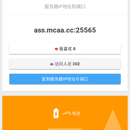
服务器IP地址和端口
ass.mcaa.cc:25565
我喜欢
0
favorite
访问人次
302
visibility
复制服务器IP地址与端口
battery_charging_full
trending_up
0 电池