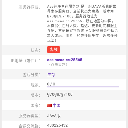
服务器摘要：
Ass纯净生存服务器 是一组JAVA版我的世
界生存服务器，当前状态为离线，版本为
§70§8/§7100，服务器地址为
ass.mcaa.cc:25565，所在地区为中国。
本页提供在线人数、延迟、更新时间和服主
介绍，方便玩家判断该 MC 服务器是否适合
加入游玩。简介：经典怀旧生存，趣味多种
玩法！
离线
状态：
ass.mcaa.cc:25565
IP地址（端口）：
（点击复制）
游戏分类：
生存
0
/ 0
玩家：
§70§8/§7100
版本：
国家：
中国
服务器类型：
JAVA版
438226432
企鹅交流群：