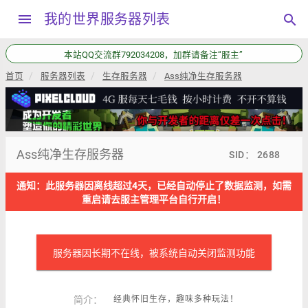
menu
我的世界服务器列表
search
本站QQ交流群792034208，加群请备注“服主”
首页
服务器列表
生存服务器
Ass纯净生存服务器
Ass纯净生存服务器
SID： 2688
通知：此服务器因离线超过4天，已经自动停止了数据监测，如需
重启请去服主管理平台自行开启！
服务器因长期不在线，被系统自动关闭监测功能
简介：
经典怀旧生存，趣味多种玩法！