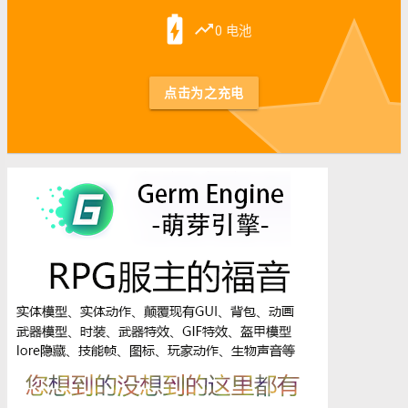
st
battery_charging_full
trending_up
0 电池
点击为之充电