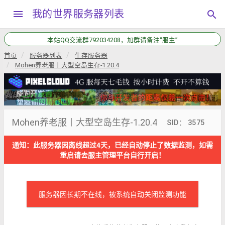
menu
我的世界服务器列表
search
本站QQ交流群792034208，加群请备注“服主”
首页
服务器列表
生存服务器
Mohen养老服丨大型空岛生存-1.20.4
Mohen养老服丨大型空岛生存-1.20.4
SID： 3575
通知：此服务器因离线超过4天，已经自动停止了数据监测，如需
重启请去服主管理平台自行开启！
服务器因长期不在线，被系统自动关闭监测功能