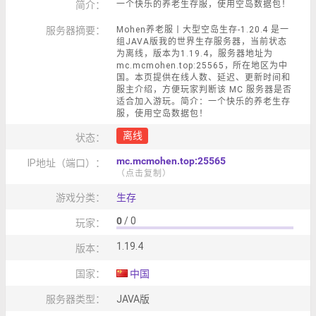
简介：
一个快乐的养老生存服，使用空岛数据包！
服务器摘要：
Mohen养老服丨大型空岛生存-1.20.4 是一
组JAVA版我的世界生存服务器，当前状态
为离线，版本为1.19.4，服务器地址为
mc.mcmohen.top:25565，所在地区为中
国。本页提供在线人数、延迟、更新时间和
服主介绍，方便玩家判断该 MC 服务器是否
适合加入游玩。简介：一个快乐的养老生存
服，使用空岛数据包！
离线
状态：
mc.mcmohen.top:25565
IP地址（端口）：
（点击复制）
游戏分类：
生存
0
/ 0
玩家：
1.19.4
版本：
国家：
中国
服务器类型：
JAVA版