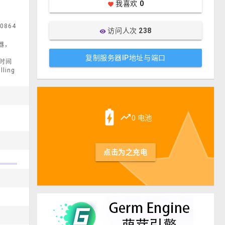
我喜欢
0
favorite
0864
访问人次
238
visibility
务器，
复制服务器IP地址与端口
新时间
ing
st
battery_charging_full
trending_up
0 电池
点击为之充电