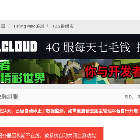
务器
Falling wind落风「1.12.2群组服」
12.2群组服」
SID： 
过4天，已经自动停止了数据监测，如需重启请去服主管理平台自行开启
服务器因长期不在线，被系统自动关闭监测功能