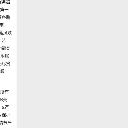
服务器
在第一
赛各路
务商，
 落风欢
工艺
功能类
及附属
无尽贪
组超
皮所有
MB交
6.严
收保护
，情节严