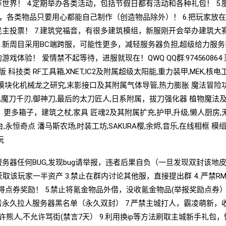
世界！ 4.定期举办各类活动，包括节假日都有活动和各种礼包！ 5.
为，各类物品只要用心都能自己制作（创造物品除外）！ 6.把玩家放
主投票！ 7.建筑党福音，有很多建筑模组，新服刚开会举办建筑大
8.新周目采用BC端跨服，可能性更多，减轻服务器负担,超级给力服
体验！ 爱情禁不起等待，进服就现在！QWQ QQ群:974560864
科技类 RF工具箱,XNET,IC2及附属超级太阳能,重力装甲,MEK,核电
力,模块化机械龙之研究,末影接口及其附属气体导管,热力膨胀 魔法冒险
月刀,魔刀千刃,御神刀,最后的太刀匠人,日系附属，拔刀强化器 植物魔法
更多箱子，建筑之杖,家具 匠魂2及其附属扩充,护甲,升级,懒人厨房,
永恒奇点 潘马斯农场,时装工坊,SAKURA樱,余烬,音乐,在线相框 模
玩
服务器任何BUG,发现bug请举报，违者后果自负（一旦发现双封该地
将获取该玩家一半资产 3.禁止在群内讨论其他服，直接提出群 4..严禁R
得点券奖励！ 5.禁止将氪金物品外借，没收氪金物品(举报奖励点券） 
永久拉人服务器黑名单（永久双封） 7.严禁主城打人，霸凌萌新，
允许熊人,不允许骂街(禁言7天） 9.利用换ip等方法刷取主城新手礼包