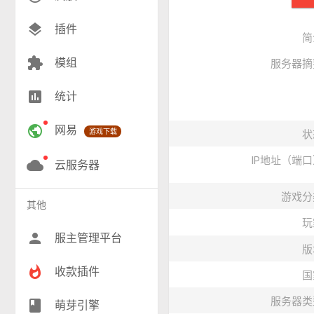
创造(9)
layers
插件
简
模组(26)
extension
模组
服务器摘
战争(10)
insert_chart
统计
RPG(206)
public
网易
游戏下载
状
小游戏(18)
IP地址（端
神奇宝贝(27)
cloud
云服务器
工业(10)
游戏分
其他
群组(22)
玩
person
服主管理平台
版
whatshot
收款插件
国
服务器类
class
萌芽引擎