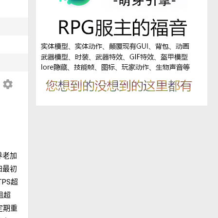
settings
存养老加
归最初
PS超
组超
定期重