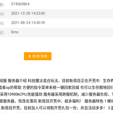
974560864
群：
2021-12-20 14:25:00
间：
2021-08-24 14:45:59
间：
0ms
迟：
电池/充电
battery_charging_full
12.2群组模组服 服务器介绍 科技魔法混合玩法，目前新周目正在开荒中… 生
或者op的帮助 方便的指令菜单系统一键回家回城 也可以生存圈地回
采用10900kCPU,性能强劲 服务器采用跨服机制，减少服务器负担，T
雪服务器，现改名落风 新周目开荒中，超多福利！ 服务器特色 1.模
2.新周目开荒，目前加入可以领取开荒礼包一份，并且活动多多！ 3.