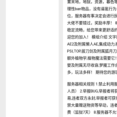
置末地，地狱，资源，暮色等
理性ban物品，没有逼氪行
位，服务器有事决定会进行民
大佬不要错过，奖励丰厚！ 
稳定流畅，给您带来更舒适的游戏
迎您的加入！ 模组介绍 文字版 
AE2及附属懒人AE,集成动
PSI,TOP,拔刀剑及附属狐
额外植物学,植物魔法需要它！
婪及附属无尽收容,梦魇工作台,
多，玩法多样！ 期待您的游
服务器相关规则 1.禁止利用
人员） 2.举报BUG,举报者
易,违者双方永封,举报者可获
禁大量赠送物资等举动，违者
费（监狱7天） 8.服务器不