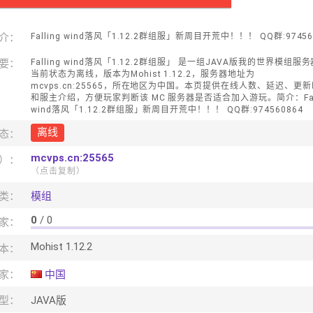
介：
Falling wind落风「1.12.2群组服」新周目开荒中！！！ QQ群:97456
要：
Falling wind落风「1.12.2群组服」 是一组JAVA版我的世界模组服
当前状态为离线，版本为Mohist 1.12.2，服务器地址为
mcvps.cn:25565，所在地区为中国。本页提供在线人数、延迟、更
和服主介绍，方便玩家判断该 MC 服务器是否适合加入游玩。简介：Fall
wind落风「1.12.2群组服」新周目开荒中！！！ QQ群:974560864
离线
态：
mcvps.cn:25565
口）：
（点击复制）
类：
模组
0
/ 0
家：
Mohist 1.12.2
本：
家：
中国
型：
JAVA版