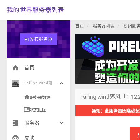
我的世界服务器列表
首页
服务器列表
模组服
发布服务器
input
home
首页
keyboard_arrow_down
F
alling wind落风「1.12.2群组服」
Falling wind落风「1.
home
服务器数据
picture_in_picture
状态贴图
通知：此服务器因离线超
dns
keyboard_arrow_down
服务器
face
生存(271)
皮肤