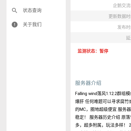
企鹅交流
search
状态查询
更新数据时
error
关于我们
发布时
延
监测状态：暂停
服务器介绍
Falling wind落风1.
爆肝 任何难题可以寻求腐竹
的MC，圈地超级便宜 服务器
稳定！ 服务器历史介绍 原落
多，超多附属，玩法多样！ 