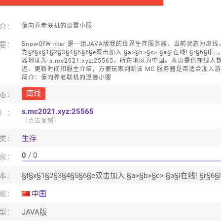
介：
偏向养老联机的温馨小服
要：
SnowOfWinter 是一组JAVA版我的世界生存服务器，当前状态为离
为§f§x§1§2§3§4§5§6§e双击加入 §a>§b>§c> §a§l在线! §r§6§l[.
器地址为 s.mc2021.xyz:25565，所在地区为中国。本页提供在线人
迟、更新时间和服主介绍，方便玩家判断该 MC 服务器是否适合加入
简介：偏向养老联机的温馨小服
离线
态：
s.mc2021.xyz:25565
口）：
（点击复制）
类：
生存
0
/ 0
家：
本：
家：
中国
型：
JAVA版