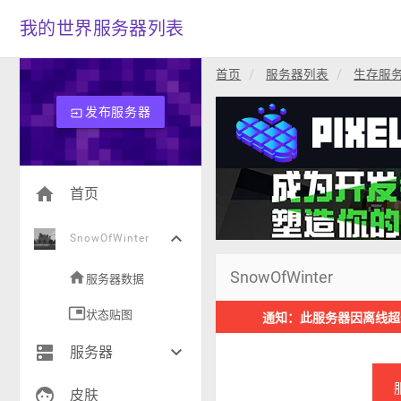
我的世界服务器列表
首页
服务器列表
生存服
发布服务器
input
home
首页
keyboard_arrow_down
SnowOfWinter
SnowOfWinter
home
服务器数据
picture_in_picture
状态贴图
通知：此服务器因离线超
dns
keyboard_arrow_down
服务器
face
生存(272)
皮肤