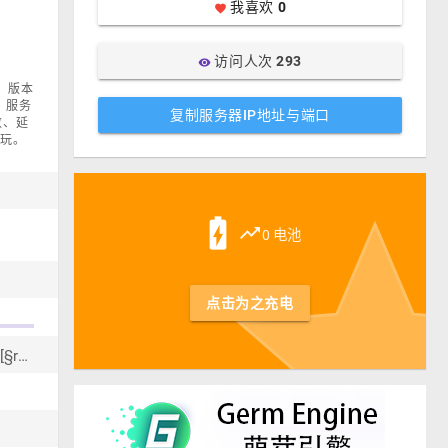
我喜欢
0
favorite
访问人次
293
visibility
线，版本
..，服务
复制服务器IP地址与端口
数、延
游玩。
st
battery_charging_full
trending_up
0 电池
点击为之充电
§f§x§1§2§3§4§5§6§e双击加入 §a>§b>§c> §a§l在线! §r§6§l[§r§c§l0§r§7/§c§l100§r§6§l]