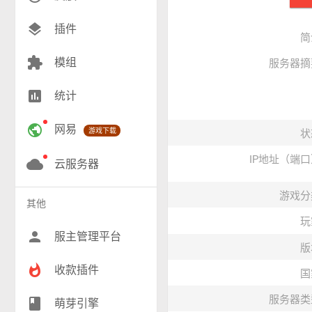
创造(7)
layers
插件
简
模组(24)
extension
模组
服务器摘
战争(10)
insert_chart
统计
RPG(203)
public
网易
游戏下载
状
小游戏(17)
IP地址（端
神奇宝贝(27)
cloud
云服务器
工业(9)
游戏分
其他
群组(23)
玩
person
服主管理平台
版
whatshot
收款插件
国
服务器类
class
萌芽引擎