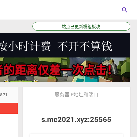
search
本站QQ交流群792034208，加群请备注“服主”
服务器IP地址和端口
3871
！
s.mc2021.xyz:25565