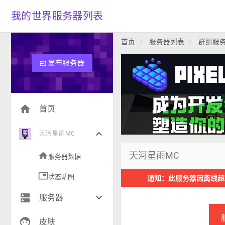
我的世界服务器列表
首页
服务器列表
群组服
发布服务器
input
home
首页
keyboard_arrow_down
天河星雨MC
天河星雨MC
home
服务器数据
picture_in_picture
状态贴图
通知：此服务器因离线超
dns
keyboard_arrow_down
服务器
face
生存(275)
皮肤