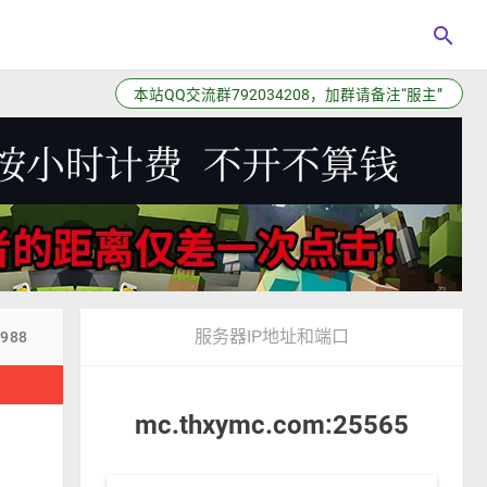
search
本站QQ交流群792034208，加群请备注“服主”
服务器IP地址和端口
3988
！
mc.thxymc.com:25565