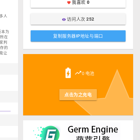
我喜欢
0
favorite
多人
访问人次
252
visibility
版本为
复制服务器IP地址与端口
5，所在
家判
生存的
能让
st
battery_charging_full
trending_up
0 电池
点击为之充电