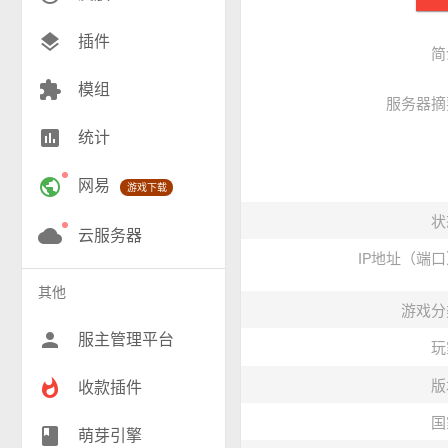
创造(9)
layers
插件
简
模组(25)
extension
模组
服务器摘
战争(10)
insert_chart
统计
RPG(200)
public
网易
游戏下载
小游戏(16)
状
神奇宝贝(26)
cloud
云服务器
IP地址（端
工业(10)
其他
游戏分
群组(23)
person
服主管理平台
玩
whatshot
版
收款插件
国
class
萌芽引擎