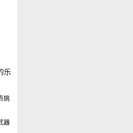
的乐
点挑
武器