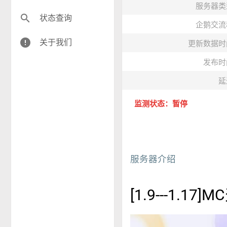
服务器类
search
状态查询
企鹅交流
error
关于我们
更新数据时
发布时
延
监测状态：暂停
服务器介绍
[1.9---1.