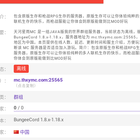
介：
包含原版生存和枪战RPG生存的服务器，原版生存可以让你体验纯粹的
联机生存的快乐，而枪战服能让你体会到原版能做到比MOD好玩
要：
天河星雨MC 是一组JAVA版我的世界群组服务器，当前状态为离线，
BungeeCord 1.8.x-1.18.x，服务器地址为 mc.thxymc.com:2556
地区为中国。本页提供在线人数、延迟、更新时间和服主介绍，方便玩
断该 MC 服务器是否适合加入游玩。简介：包含原版生存和枪战RPG
服务器，原版生存可以让你体验纯粹的多人联机生存的快乐，而枪战服
你体会到原版能做到比MOD好玩
离线
态：
mc.thxymc.com:25565
口）：
（点击复制）
类：
群组
0
/ 0
家：
BungeeCord 1.8.x-1.18.x
本：
家：
中国