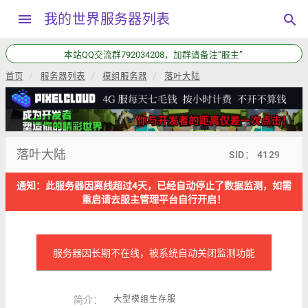
menu
我的世界服务器列表
search
本站QQ交流群792034208，加群请备注“服主”
首页
服务器列表
模组服务器
落叶大陆
落叶大陆
SID： 4129
通知：此服务器因离线超过4天，已经自动停止了数据监测，如需
重启请去服主管理平台自行开启！
服务器因长期不在线，被系统自动关闭监测功能
简介：
大型模组生存服