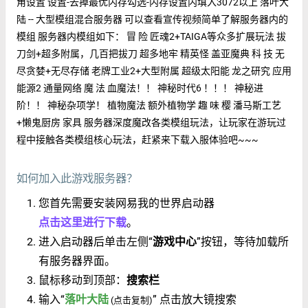
角设置 设置-去掉最优内存勾选-内存设置内填入3072以上 落叶大
陆 -- 大型模组混合服务器 可以查看宣传视频简单了解服务器内的
模组 服务器内模组如下： 冒 险 匠魂2+TAIGA等众多扩展玩法 拔
刀剑+超多附属，几百把拔刀 超多地牢 精英怪 盖亚魔典 科 技 无
尽贪婪+无尽存储 老牌工业2+大型附属 超级太阳能 龙之研究 应用
能源2 通量网络 魔 法 血魔法！！ 神秘时代6 ！！！ 神秘进
阶！！ 神秘杂项学！ 植物魔法 额外植物学 趣 味 樱 潘马斯工艺
+懒鬼厨房 家具 服务器深度魔改各类模组玩法，让玩家在游玩过
程中接触各类模组核心玩法，赶紧来下载入服体验吧~~~
如何加入此游戏服务器？
您首先需要安装网易我的世界启动器
点击这里进行下载
。
进入启动器后单击左侧“
游戏中心
”按钮，等待加载所
有服务器界面。
鼠标移动到顶部：
搜索栏
输入“
落叶大陆
” 点击放大镜搜索
(点击复制)