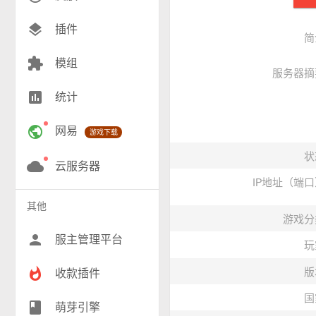
创造(10)
layers
插件
简
模组(26)
extension
模组
服务器摘
战争(9)
insert_chart
统计
RPG(196)
public
网易
游戏下载
小游戏(15)
状
神奇宝贝(26)
cloud
云服务器
IP地址（端
工业(9)
其他
游戏分
群组(22)
person
服主管理平台
玩
whatshot
版
收款插件
国
class
萌芽引擎