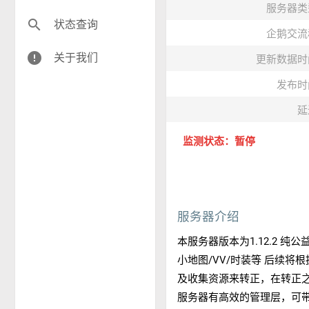
服务器类
search
状态查询
企鹅交流
error
关于我们
更新数据时
发布时
延
监测状态：暂停
服务器介绍
本服务器版本为1.12.2 
小地图/VV/时装等 后续将
及收集资源来转正，在转正
服务器有高效的管理层，可带