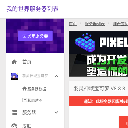
我的世界服务器列表
首页
服务器列表
神奇宝
发布服务器
input
home
首页
keyboard_arrow_down
羽
灵神域宝可梦 V8.3.8
羽灵神域宝可梦 V8.3.8
home
服务器数据
picture_in_picture
状态贴图
通知：此服务器因离线超
dns
keyboard_arrow_down
服务器
face
生存(239)
皮肤