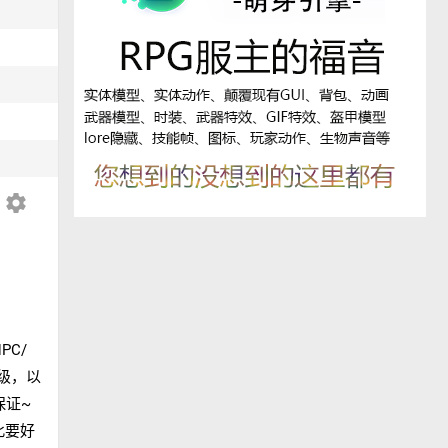
settings
PC/
练级，以
保证~
此要好