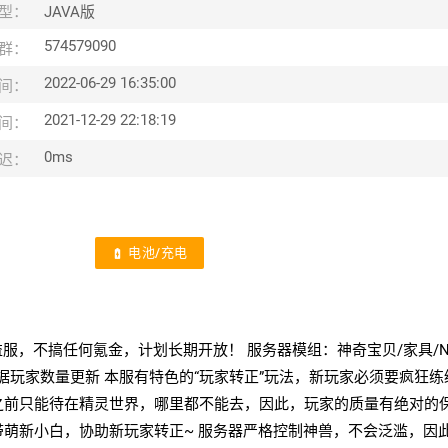
型：
JAVA版
574579090
群：
2022-06-29 16:35:00
间：
2021-12-29 22:18:19
间：
0ms
迟：
电池/充电
battery_charging_full
纯公益服，不搞任何氪金，计划长期开放！ 服务器模组：神奇宝贝/家具/N
根据玩家数量更新 本服有特色的“玩家转正”玩法，新玩家必须要疯狂
之前只能待在精灵世界，哪里都不能去，因此，玩家的质量有绝对的
萌新小白，协助新玩家转正~ 服务器严格控制神兽，不会泛滥，因