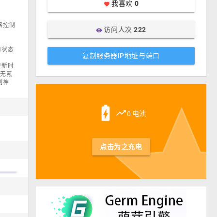
我喜欢
0
favorite
格控制
访问人次
222
visibility
前状态
复制服务器IP地址与端口
更新时
：无氪
制神
st
battery_charging_full
trending_up
0 电池
点击为之充电