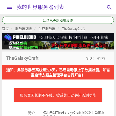
menu
我的世界服务器列表
search
站点已更新模组板块
首页
服务器列表
生存服务器
TheGalaxyCraft
TheGalaxyCraft
SID： 4179
通知：此服务器因离线超过4天，已经自动停止了数据监测，如需
重启请去服主管理平台自行开启！
服务器因长期不在线，被系统自动关闭监测功能
简介：
欢迎来到TheGalaxyCraft服务器！当前服