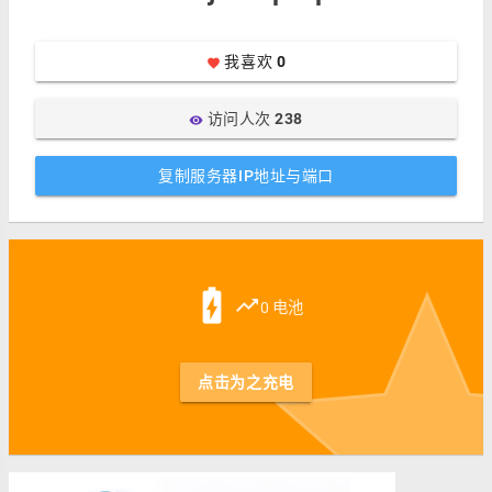
我喜欢
0
favorite
访问人次
238
visibility
复制服务器IP地址与端口
st
battery_charging_full
trending_up
0 电池
点击为之充电