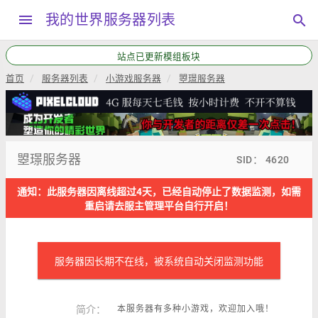
menu
我的世界服务器列表
search
站点已更新模组板块
首页
服务器列表
小游戏服务器
曌璟服务器
曌璟服务器
SID： 4620
通知：此服务器因离线超过4天，已经自动停止了数据监测，如需
重启请去服主管理平台自行开启！
服务器因长期不在线，被系统自动关闭监测功能
简介：
本服务器有多种小游戏，欢迎加入哦！