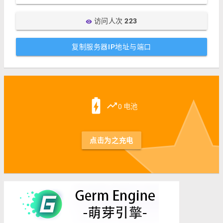
访问人次
223
visibility
复制服务器IP地址与端口
st
battery_charging_full
trending_up
0 电池
点击为之充电