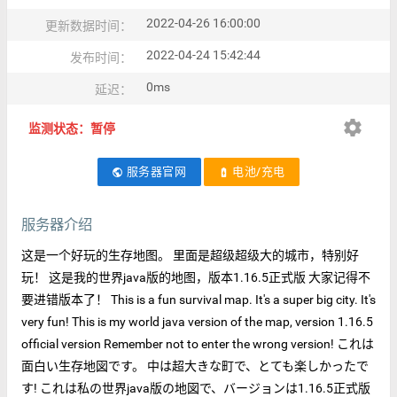
2022-04-26 16:00:00
更新数据时间：
2022-04-24 15:42:44
发布时间：
0ms
延迟：
settings
监测状态：暂停
服务器官网
电池/充电
public
battery_charging_full
服务器介绍
这是一个好玩的生存地图。 里面是超级超级大的城市，特别好
玩！ 这是我的世界java版的地图，版本1.16.5正式版 大家记得不
要进错版本了！ This is a fun survival map. It's a super big city. It's
very fun! This is my world java version of the map, version 1.16.5
official version Remember not to enter the wrong version! これは
面白い生存地図です。 中は超大きな町で、とても楽しかったで
す! これは私の世界java版の地図で、バージョンは1.16.5正式版