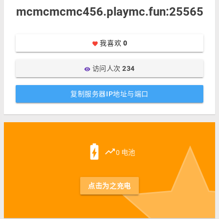
mcmcmcmc456.playmc.fun:25565
我喜欢
0
favorite
访问人次
234
visibility
复制服务器IP地址与端口
st
battery_charging_full
trending_up
0 电池
点击为之充电