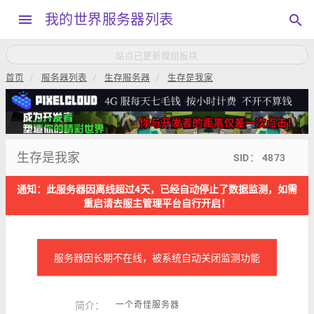
menu
我的世界服务器列表
search
本站QQ交流群792034208，加群请备注“服主”
首页
服务器列表
生存服务器
生存是我家
生存是我家
SID： 4873
通知：此服务器因离线超过4天，已经自动停止了数据监测，如需
重启请去服主管理平台自行开启！
服务器因长期不在线，被系统自动关闭监测功能
简介：
一个奇怪服务器