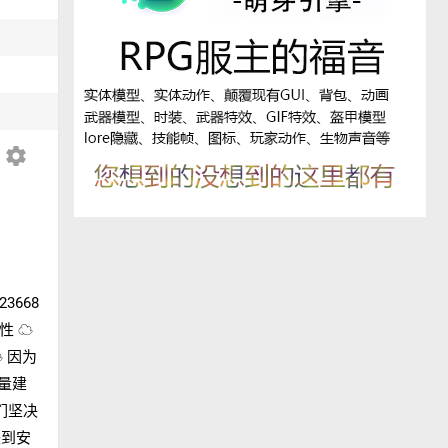
settings
23668
性 ☁
 因为
量建
们坚决
来到安