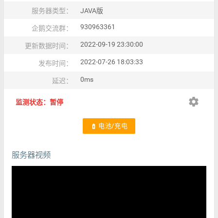
服务器类型：
JAVA版
930963361
企鹅交流群：
2022-09-19 23:30:00
更新数据时间：
2022-07-26 18:03:33
发布时间：
0ms
延迟：
settings
监测状态：暂停
电池/充电
battery_charging_full
服务器视频