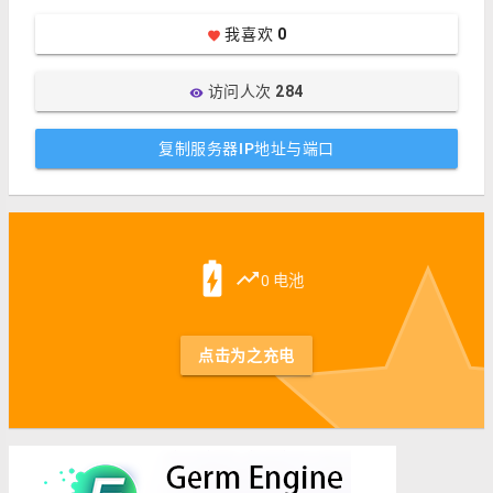
我喜欢
0
favorite
访问人次
284
visibility
复制服务器IP地址与端口
st
battery_charging_full
trending_up
0 电池
点击为之充电