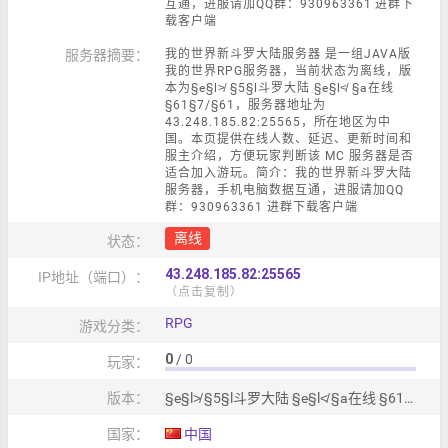
互通，进服请加QQ群：930963361 进群下
载客户端
服务器摘要：
我的世界新斗罗大陆服务器 是一组JAVA版
我的世界RPG服务器，当前状态为离线，版
本为§e§l≯ §5§l斗罗大陆 §e§l≮ §a在线
§61§7/§61，服务器地址为
43.248.185.82:25565，所在地区为中
国。本页提供在线人数、延迟、更新时间和
服主介绍，方便玩家判断该 MC 服务器是否
适合加入游玩。简介：我的世界新斗罗大陆
服务器，手机电脑数据互通，进服请加QQ
群：930963361 进群下载客户端
离线
状态：
43.248.185.82:25565
IP地址（端口）：
（点击复制）
RPG
游戏分类：
0
/ 0
玩家：
版本：
§e§l≯ §5§l斗罗大陆 §e§l≮ §a在线 §61§7/§61
国家：
中国