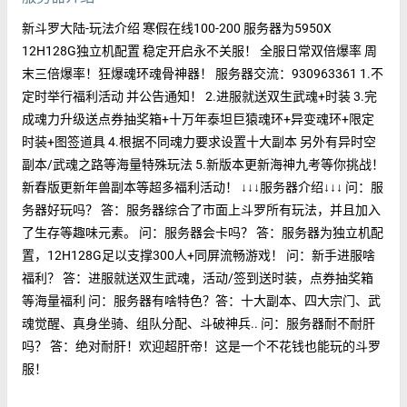
新斗罗大陆-玩法介绍 寒假在线100-200 服务器为5950X
12H128G独立机配置 稳定开启永不关服！ 全服日常双倍爆率 周
末三倍爆率！狂爆魂环魂骨神器！ 服务器交流：930963361 1.不
定时举行福利活动 并公告通知！ 2.进服就送双生武魂+时装 3.完
成魂力升级送点券抽奖箱+十万年泰坦巨猿魂环+异变魂环+限定
时装+图签道具 4.根据不同魂力要求设置十大副本 另外有异时空
副本/武魂之路等海量特殊玩法 5.新版本更新海神九考等你挑战！
新春版更新年兽副本等超多福利活动！ ↓↓↓服务器介绍↓↓↓ 问：服
务器好玩吗？ 答：服务器综合了市面上斗罗所有玩法，并且加入
了生存等趣味元素。 问：服务器会卡吗？ 答：服务器为独立机配
置，12H128G足以支撑300人+同屏流畅游戏！ 问：新手进服啥
福利？ 答：进服就送双生武魂，活动/签到送时装，点券抽奖箱
等海量福利 问：服务器有啥特色？答：十大副本、四大宗门、武
魂觉醒、真身坐骑、组队分配、斗破神兵.. 问：服务器耐不耐肝
吗？ 答：绝对耐肝！欢迎超肝帝！这是一个不花钱也能玩的斗罗
服！