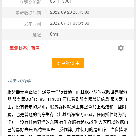
851113301
企鹅交流群：
2022-09-28 20:45:00
更新数据时间：
2022-07-31 08:35:30
发布时间：
0ms
延迟：
settings
监测状态：暂停
电池/充电
battery_charging_full
服务器介绍
服务器无需正版！ 这是一个很普通，而且很小众的我的世界服务
器 服务器QQ群：851113301 可以看到服务器最新信息 服务器自
由，没有特定的规则，服务器也就是生存战争加上粘液和一些附
属，也是普通的纯净生存（此处纯净指无mod，任何插件均为纯
净），没有任何奇怪的东西 有生存服有起床战争 大家可以依据自
己的喜好去玩 腐竹管理严，反作弊其中使用的是矩阵，许多挂都