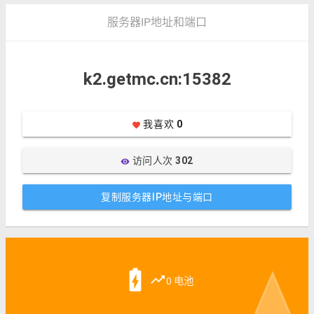
服务器IP地址和端口
k2.getmc.cn:15382
我喜欢
0
favorite
访问人次
302
visibility
复制服务器IP地址与端口
battery_charging_full
trending_up
0 电池