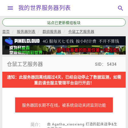
menu
我的世界服务器列表
search
站点已更新模组板块
首页
服务器列表
群组服务器
仓鼠工艺服务器
仓鼠工艺服务器
SID： 5434
通知：此服务器因离线超过4天，已经自动停止了数据监测，如需
重启请去服主管理平台自行开启！
服务器因长期不在线，被系统自动关闭监测功能
简介：
由 Agatha_xiaoxiang 打造的起床战争&生