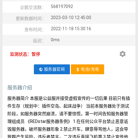
568197092
企鹅交流群：
2023-03-10 12:45:00
更新数据时间：
2022-11-18 15:30:16
发布时间：
0ms
延迟：
settings
监测状态：暂停
服务器官网
电池/充电
public
battery_charging_full
服务器介绍
服务器简介 本服是公益服并接受虚假宣传的一切后果 目前只有插
件生存（规划中：插件空岛、起床战争） 当前本服务器处于测试
阶段，如服务器突然崩溃，请不要惊慌，第一时间告知服务器管
理组成员 《REDstar服务器条例》 1.在任何公众平台禁止恶意诋
毁服务器，破坏服务器形象 2.禁止开车，肆意辱骂他人，这会导
致群产生风险，违反者禁言，二次违反直接飞机票 3.禁止宣传他