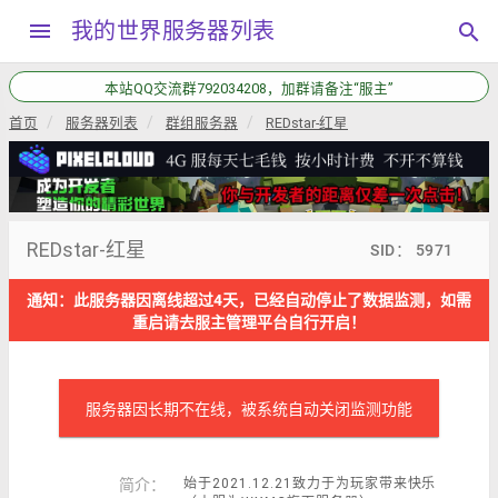
menu
我的世界服务器列表
search
本站QQ交流群792034208，加群请备注“服主”
首页
服务器列表
群组服务器
REDstar-红星
REDstar-红星
SID： 5971
通知：此服务器因离线超过4天，已经自动停止了数据监测，如需
重启请去服主管理平台自行开启！
服务器因长期不在线，被系统自动关闭监测功能
简介：
始于2021.12.21致力于为玩家带来快乐