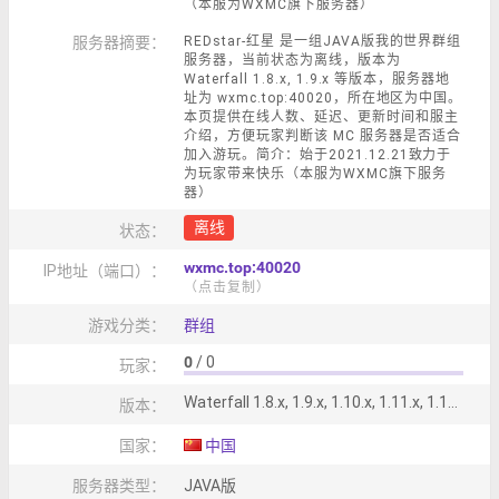
（本服为WXMC旗下服务器）
服务器摘要：
REDstar-红星 是一组JAVA版我的世界群组
服务器，当前状态为离线，版本为
Waterfall 1.8.x, 1.9.x 等版本，服务器地
址为 wxmc.top:40020，所在地区为中国。
本页提供在线人数、延迟、更新时间和服主
介绍，方便玩家判断该 MC 服务器是否适合
加入游玩。简介：始于2021.12.21致力于
为玩家带来快乐（本服为WXMC旗下服务
器）
离线
状态：
wxmc.top:40020
IP地址（端口）：
（点击复制）
游戏分类：
群组
0
/ 0
玩家：
Waterfall 1.8.x, 1.9.x, 1.10.x, 1.11.x, 1.12.x, 1.13.x, 1.14.x, 1.15.x, 1.16.x, 1.17.x, 1.18.x, 1.19.x
版本：
国家：
中国
服务器类型：
JAVA版