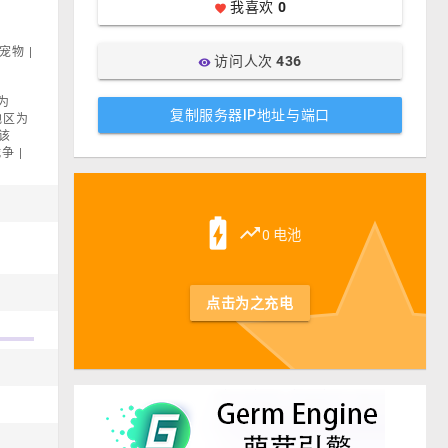
我喜欢
0
favorite
宠物 |
访问人次
436
visibility
为
复制服务器IP地址与端口
在地区为
该
争 |
st
battery_charging_full
trending_up
0 电池
点击为之充电