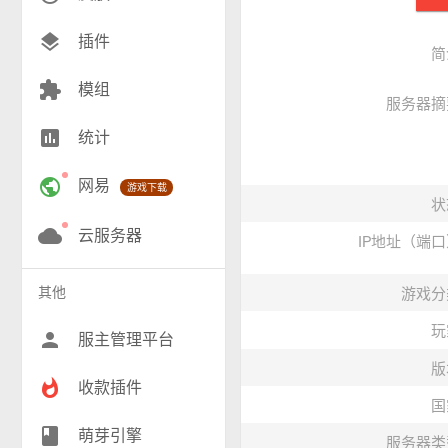
创造(8)
layers
插件
简
模组(24)
extension
模组
服务器摘
战争(10)
insert_chart
统计
RPG(190)
public
网易
游戏下载
小游戏(17)
状
神奇宝贝(27)
cloud
云服务器
IP地址（端
工业(9)
其他
游戏分
群组(22)
玩
person
服主管理平台
版
whatshot
收款插件
国
class
萌芽引擎
服务器类