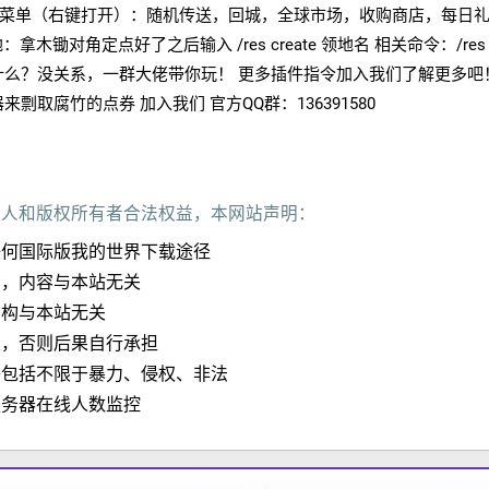
 菜单（右键打开）：随机传送，回城，全球市场，收购商店，每日
木锄对角定点好了之后输入 /res create 领地名 相关命令：/res
么？没关系，一群大佬带你玩！ 更多插件指令加入我们了解更多吧
剽取腐竹的点券 加入我们 官方QQ群：136391580
作人和版权所有者合法权益，本网站声明：
任何国际版我的世界下载途径
加，内容与本站无关
结构与本站无关
定，否则后果自行承担
子包括不限于暴力、侵权、非法
服务器在线人数监控