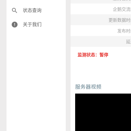
企鹅交流
search
状态查询
更新数据时
error
关于我们
发布时
延
监测状态：暂停
服务器视频