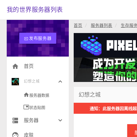
我的世界服务器列表
首页
服务器列表
生存服
发布服务器
input
home
首页
keyboard_arrow_down
幻想之城
幻想之城
home
服务器数据
picture_in_picture
状态贴图
通知：此服务器因离线超
dns
keyboard_arrow_down
服务器
face
生存(237)
皮肤