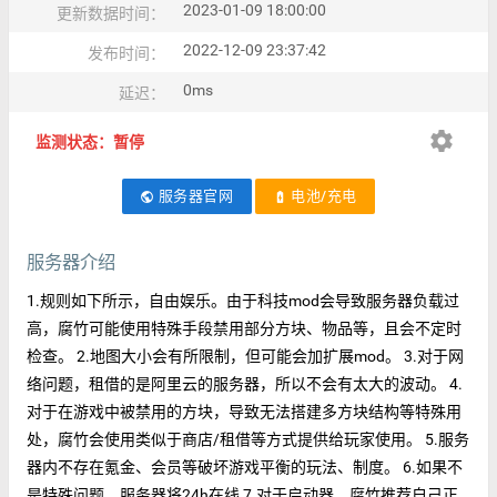
2023-01-09 18:00:00
更新数据时间：
2022-12-09 23:37:42
发布时间：
0ms
延迟：
settings
监测状态：暂停
服务器官网
电池/充电
public
battery_charging_full
服务器介绍
1.规则如下所示，自由娱乐。由于科技mod会导致服务器负载过
高，腐竹可能使用特殊手段禁用部分方块、物品等，且会不定时
检查。 2.地图大小会有所限制，但可能会加扩展mod。 3.对于网
络问题，租借的是阿里云的服务器，所以不会有太大的波动。 4.
对于在游戏中被禁用的方块，导致无法搭建多方块结构等特殊用
处，腐竹会使用类似于商店/租借等方式提供给玩家使用。 5.服务
器内不存在氪金、会员等破坏游戏平衡的玩法、制度。 6.如果不
是特殊问题，服务器将24h在线 7.对于启动器，腐竹推荐自己正