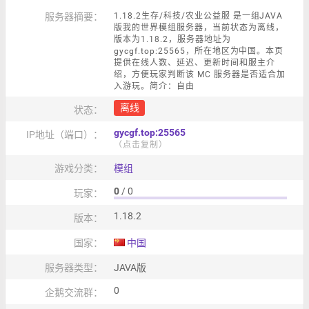
服务器摘要：
1.18.2生存/科技/农业公益服 是一组JAVA
版我的世界模组服务器，当前状态为离线，
版本为1.18.2，服务器地址为
gycgf.top:25565，所在地区为中国。本页
提供在线人数、延迟、更新时间和服主介
绍，方便玩家判断该 MC 服务器是否适合加
入游玩。简介：自由
离线
状态：
gycgf.top:25565
IP地址（端口）：
（点击复制）
游戏分类：
模组
0
/ 0
玩家：
1.18.2
版本：
国家：
中国
服务器类型：
JAVA版
0
企鹅交流群：