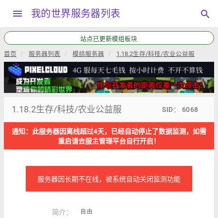
menu
我的世界服务器列表
search
站点已更新模组板块
首页
服务器列表
模组服务器
1.18.2生存/科技/农业公益服
1.18.2生存/科技/农业公益服
SID： 6068
通知：此服务器因离线超过4天，已经自动停止了数据监测，如需
重启请去服主管理平台自行开启！
服务器因长期不在线，被系统自动关闭监测功能
简介：
自由