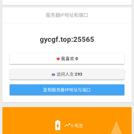
服务器IP地址和端口
gycgf.top:25565
我喜欢
0
favorite
访问人次
293
visibility
复制服务器IP地址与端口
battery_charging_full
trending_up
0 电池