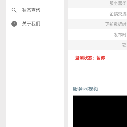
服务器类
search
状态查询
企鹅交流
error
关于我们
更新数据时
发布时
延
监测状态：暂停
服务器视频