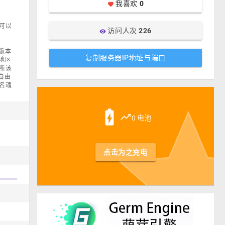
我喜欢
0
favorite
可以
访问人次
226
visibility
版本
复制服务器IP地址与端口
在地区
断该
自由
名魂
st
battery_charging_full
trending_up
0 电池
点击为之充电