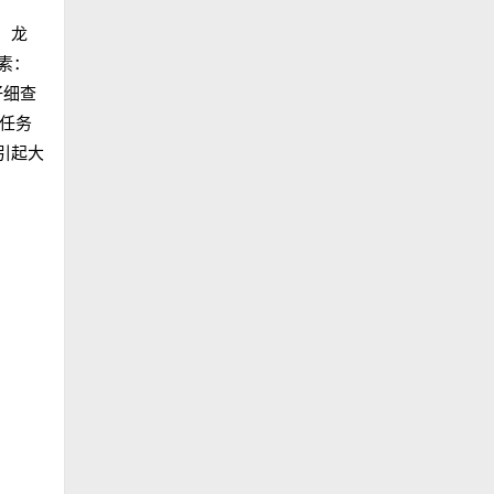
、龙
素：
仔细查
 任务
引起大