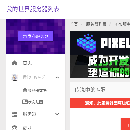
我的世界服务器列表
首页
服务器列表
RPG服
发布服务器
input
home
首页
keyboard_arrow_down
传说中的斗罗
传说中的斗罗
home
服务器数据
picture_in_picture
状态贴图
通知：此服务器因离线超
dns
keyboard_arrow_down
服务器
face
生存(268)
皮肤