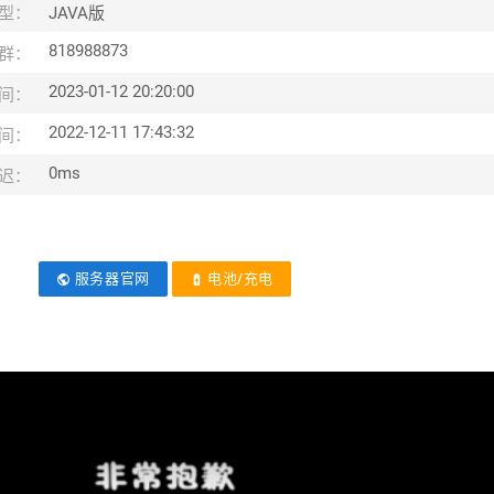
型：
JAVA版
818988873
群：
2023-01-12 20:20:00
间：
2022-12-11 17:43:32
间：
0ms
迟：
服务器官网
电池/充电
public
battery_charging_full