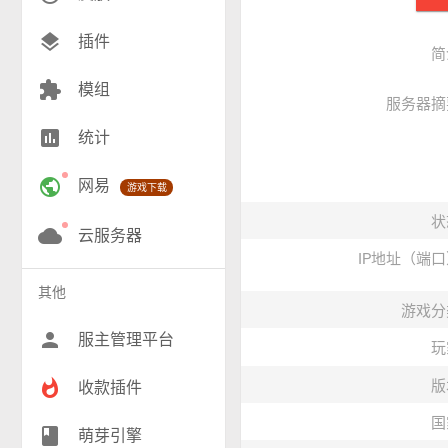
创造(10)
layers
插件
简
模组(23)
extension
模组
服务器摘
战争(10)
insert_chart
统计
RPG(197)
public
网易
游戏下载
小游戏(16)
状
神奇宝贝(26)
cloud
云服务器
IP地址（端
工业(10)
其他
游戏分
群组(23)
person
服主管理平台
玩
whatshot
版
收款插件
国
class
萌芽引擎