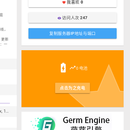
我喜欢
0
favorite
庭
访问人次
247
visibility
离线，
复制服务器IP地址与端口
、更新
介：一
st
battery_charging_full
trending_up
0 电池
点击为之充电
Waterfall 1.8.x, 1.9.x, 1.10.x, 1.11.x, 1.12.x, 1.13.x, 1.14.x, 1.15.x, 1.16.x, 1.17.x, 1.18.x, 1.19.x