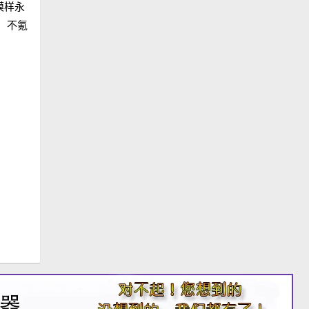
模样永
，不氪