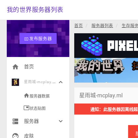
我的世界服务器列表
首页
服务器列表
生存服
发布服务器
input
home
首页
keyboard_arrow_down
星
雨城-mcplay.ml
星雨城-mcplay.ml
home
服务器数据
picture_in_picture
状态贴图
通知：此服务器因离线超
dns
keyboard_arrow_down
服务器
face
生存(239)
皮肤