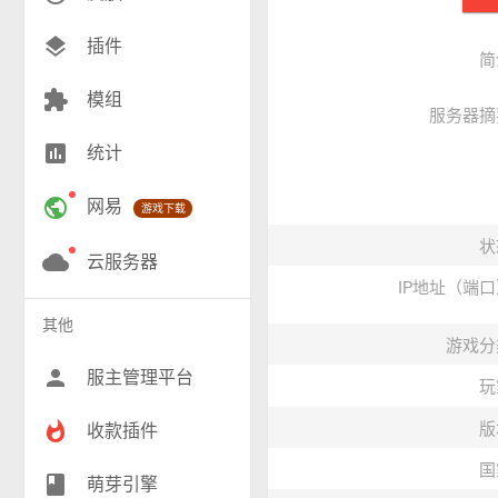
创造(9)
layers
插件
简
模组(25)
extension
模组
服务器摘
战争(10)
insert_chart
统计
RPG(189)
public
网易
游戏下载
小游戏(16)
状
神奇宝贝(26)
cloud
云服务器
IP地址（端
工业(9)
其他
游戏分
群组(23)
person
服主管理平台
玩
whatshot
版
收款插件
国
class
萌芽引擎