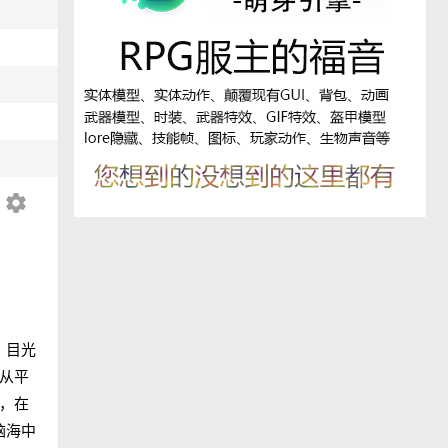
settings
，目光
从平
，在
脑海中