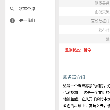
服务器类
search
状态查询
企鹅交流
error
关于我们
更新数据时
发布时
延
监测状态：暂停
服务器介绍
这是一个缠绵雾蒙的细雨，
也渐模糊。 这是一个文明
地被盖起，它从万千纷忙中
蓝色的星球上，高耸入云，