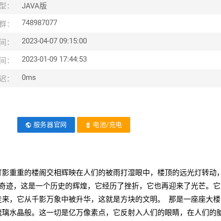
型：
JAVA版
748987077
群：
2023-04-07 09:15:00
间：
2023-01-09 17:44:53
间：
0ms
迟：
服务器官网
电池/充电
public
battery_charging_full
灯影重重的楼阁交相辉映在人们的被雨打湿眼中，楼顶的远光灯转动
的奇迹，这是一个历史的辉煌，它经历了挫折，它也再迎来了光芒。它
走来，它从千影万象中被升华，这就是方块的文明。 那是一座座大楼
琉璃水晶般。这一切是亿万像素点，它反射入人们的眼睛，在人们的