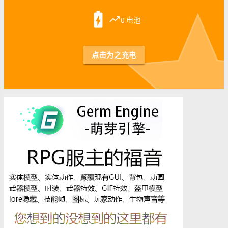
st
battery_charging_full
trending_up
0 电池
点击为之充电