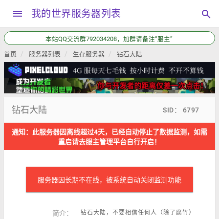
menu
我的世界服务器列表
search
本站QQ交流群792034208，加群请备注“服主”
首页
服务器列表
生存服务器
钻石大陆
钻石大陆
SID： 6797
通知：此服务器因离线超过4天，已经自动停止了数据监测，如需
重启请去服主管理平台自行开启！
服务器因长期不在线，被系统自动关闭监测功能
简介：
钻石大陆，不要相信任何人（除了腐竹）