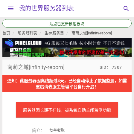
menu
我的世界服务器列表
search
站点已更新模组板块
首页
服务器列表
生存服务器
南萌之域[infinity-reborn]
南萌之域[infinity-reborn]
SID： 7307
通知：此服务器因离线超过4天，已经自动停止了数据监测，如需
重启请去服主管理平台自行开启！
服务器因长期不在线，被系统自动关闭监测功能
简介：
七年老服