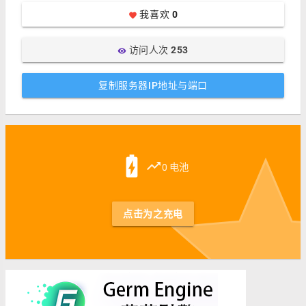
我喜欢
0
favorite
访问人次
253
visibility
复制服务器IP地址与端口
st
battery_charging_full
trending_up
0 电池
点击为之充电