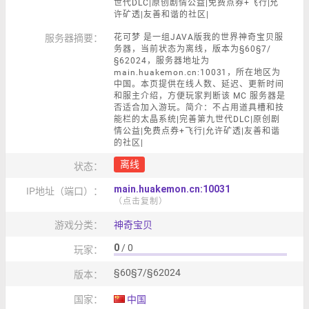
世代DLC|原创剧情公益|免费点券+飞行|允
许矿透|友善和谐的社区|
服务器摘要：
花可梦 是一组JAVA版我的世界神奇宝贝服
务器，当前状态为离线，版本为§60§7/
§62024，服务器地址为
main.huakemon.cn:10031，所在地区为
中国。本页提供在线人数、延迟、更新时间
和服主介绍，方便玩家判断该 MC 服务器是
否适合加入游玩。简介：不占用道具槽和技
能栏的太晶系统|完善第九世代DLC|原创剧
情公益|免费点券+飞行|允许矿透|友善和谐
的社区|
离线
状态：
main.huakemon.cn:10031
IP地址（端口）：
（点击复制）
游戏分类：
神奇宝贝
0
/ 0
玩家：
§60§7/§62024
版本：
国家：
中国