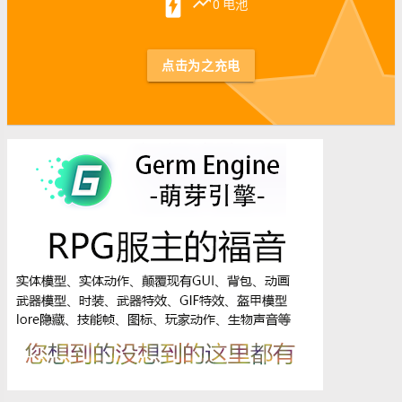
st
battery_charging_full
trending_up
0 电池
点击为之充电