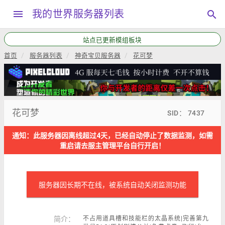
menu
我的世界服务器列表
search
站点已更新模组板块
首页
服务器列表
神奇宝贝服务器
花可梦
花可梦
SID： 7437
通知：此服务器因离线超过4天，已经自动停止了数据监测，如需
重启请去服主管理平台自行开启！
服务器因长期不在线，被系统自动关闭监测功能
简介：
不占用道具槽和技能栏的太晶系统|完善第九