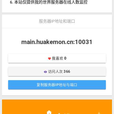
本站仅提供我的世界服务器在线人数监控
服务器IP地址和端口
main.huakemon.cn:10031
我喜欢
0
favorite
访问人次
366
visibility
复制服务器IP地址与端口