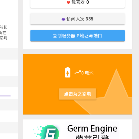
我喜欢
0
favorite
访问人次
335
visibility
当前状
，所在
复制服务器IP地址与端口
家判
st
battery_charging_full
trending_up
0 电池
点击为之充电