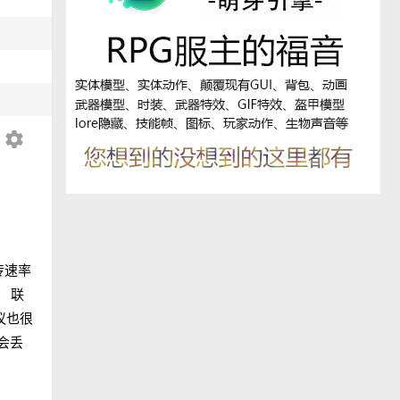
settings
传速率
。 联
议也很
会丢