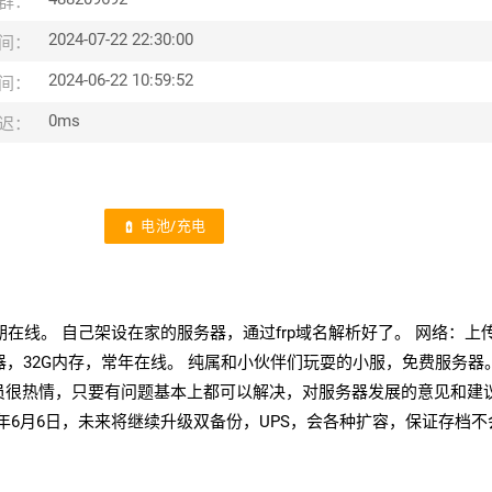
群：
2024-07-22 22:30:00
间：
2024-06-22 10:59:52
间：
0ms
迟：
电池/充电
battery_charging_full
.4长期在线。 自己架设在家的服务器，通过frp域名解析好了。 网络：上
5处理器，32G内存，常年在线。 纯属和小伙伴们玩耍的小服，免费服务器
 管理员很热情，只要有问题基本上都可以解决，对服务器发展的意见和建
4年6月6日，未来将继续升级双备份，UPS，会各种扩容，保证存档不