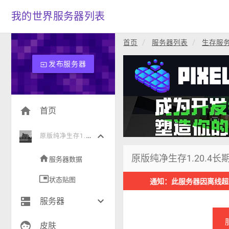
我的世界服务器列表
首页
服务器列表
生存服
发布服务器
input
home
首页
keyboard_arrow_down
原
版纯净生存1.20.4长期在线
原版纯净生存1.20.4长
home
服务器数据
picture_in_picture
状态贴图
通知：此服务器因离线超
dns
keyboard_arrow_down
服务器
face
生存(268)
皮肤