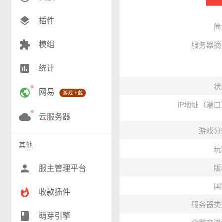
创造(8)
layers
插件
简
模组(25)
extension
模组
服务器摘
战争(10)
insert_chart
统计
RPG(202)
状
public
网易
游戏下载
小游戏(17)
IP地址（端
神奇宝贝(27)
cloud
云服务器
游戏分
工业(10)
其他
玩
群组(23)
person
服主管理平台
版
国
whatshot
收款插件
服务器类
class
萌芽引擎