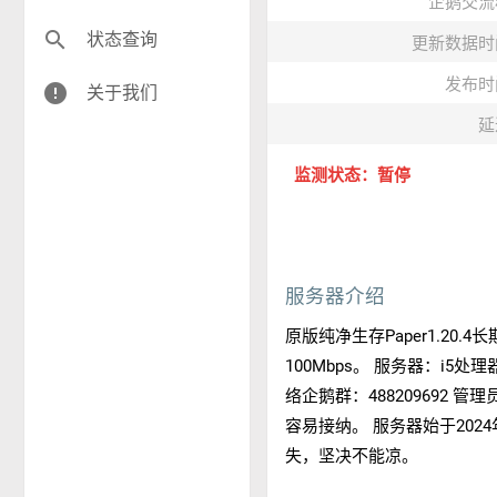
企鹅交流
search
状态查询
更新数据时
发布时
error
关于我们
延
监测状态：暂停
服务器介绍
原版纯净生存Paper1.20
100Mbps。 服务器：i
络企鹅群：488209692
容易接纳。 服务器始于202
失，坚决不能凉。