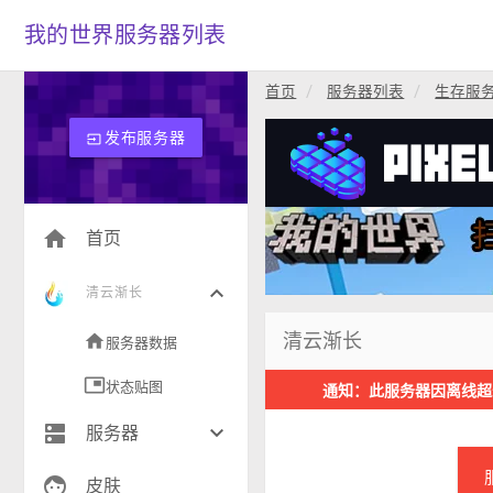
我的世界服务器列表
首页
服务器列表
生存服
发布服务器
input
home
首页
keyboard_arrow_down
清云渐长
清云渐长
home
服务器数据
picture_in_picture
状态贴图
通知：此服务器因离线超
dns
keyboard_arrow_down
服务器
face
生存(239)
皮肤