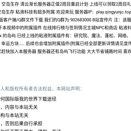
粘液科技 | 空岛生存 清云渐长服务器正值2周目重启计划 上线可以领取2周目
 粘液科技有超多附属 欢迎来玩 服务器IP：play.qingyunjc.to
用原版客户端/Q群文件下载 我们的Q群为:902683000 B站宣传片 注：该
本视频中的附属插件 在线排行榜与签到情况 ​主城NPC和商店 粘液
gongzx 的岛屿 已经上线的粘液附属插件有：研究院、魔法、蓬松、网络
幸运方块…… 后续也会增加附属插件(附属已经全部更新详情请见宣传
赶快加入本服务器 服务器还有岛屿飞行功能 大大节省铺路时间 喜
作人和版权所有者合法权益，本网站声明：
任何国际版我的世界下载途径
加，内容与本站无关
结构与本站无关
定，否则后果自行承担