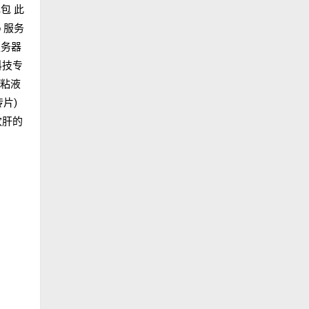
礼包 此
p 服务
服务器
科技专
、粘液
片)
欢肝的