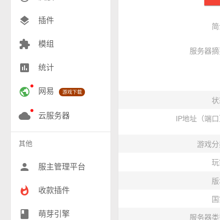
创造(9)
layers
插件
简
模组(25)
extension
模组
服务器摘
战争(9)
insert_chart
统计
RPG(189)
public
网易
游戏下载
小游戏(16)
状
神奇宝贝(26)
cloud
云服务器
IP地址（端
工业(9)
其他
游戏分
群组(22)
玩
person
服主管理平台
版
whatshot
收款插件
国
class
萌芽引擎
服务器类