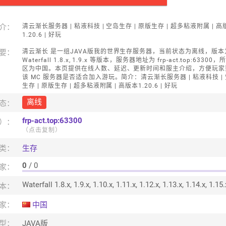
介：
清云渐长服务器 | 粘液科技 | 空岛生存 | 原版生存 | 超多粘液附属 | 高
1.20.6 | 好玩
要：
清云渐长 是一组JAVA版我的世界生存服务器，当前状态为离线，版本
Waterfall 1.8.x, 1.9.x 等版本，服务器地址为 frp-act.top:63300
区为中国。本页提供在线人数、延迟、更新时间和服主介绍，方便玩家
该 MC 服务器是否适合加入游玩。简介：清云渐长服务器 | 粘液科技 |
生存 | 原版生存 | 超多粘液附属 | 高版本1.20.6 | 好玩
离线
态：
frp-act.top:63300
口）：
（点击复制）
类：
生存
0
/ 0
家：
本：
家：
中国
型：
JAVA版