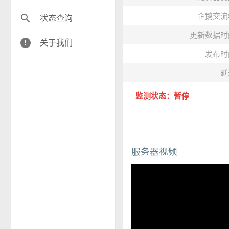
企鹅交流
search
状态查询
更新数据时
error
关于我们
发布时
延
监测状态：暂停
服务器视频