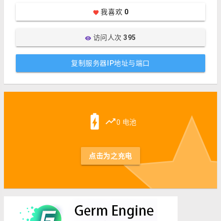
我喜欢
0
favorite
访问人次
395
visibility
复制服务器IP地址与端口
st
battery_charging_full
trending_up
0 电池
点击为之充电