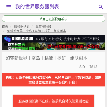
menu
我的世界服务器列表
search
站点已更新模组板块
首页
服务器列表
生存服务器
幻梦新世界丨空岛丨粘液丨挖矿丨组队副本
幻梦新世界丨空岛丨粘液丨挖矿丨组队副本
SID： 7843
通知：此服务器因离线超过4天，已经自动停止了数据监测，如需
重启请去服主管理平台自行开启！
服务器因长期不在线，被系统自动关闭监测功能