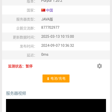
Purpur 1.20.2
版本：
国家：
中国
服务器类型：
JAVA版
877702977
企鹅交流群：
2025-03-13 10:15:00
更新数据时间：
2024-09-07 10:36:32
发布时间：
0ms
延迟：
settings
监测状态：暂停
电池/充电
battery_charging_full
服务器视频