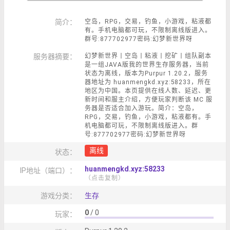
简介：
空岛，RPG，交易，钓鱼，小游戏，粘液都
有。手机电脑都可玩，不限制离线版进入。
群号:877702977密码:幻梦新世界呀
服务器摘要：
幻梦新世界丨空岛丨粘液丨挖矿丨组队副本
是一组JAVA版我的世界生存服务器，当前
状态为离线，版本为Purpur 1.20.2，服务
器地址为 huanmengkd.xyz:58233，所在
地区为中国。本页提供在线人数、延迟、更
新时间和服主介绍，方便玩家判断该 MC 服
务器是否适合加入游玩。简介：空岛，
RPG，交易，钓鱼，小游戏，粘液都有。手
机电脑都可玩，不限制离线版进入。群
号:877702977密码:幻梦新世界呀
离线
状态：
huanmengkd.xyz:58233
IP地址（端口）：
（点击复制）
游戏分类：
生存
0
/ 0
玩家：