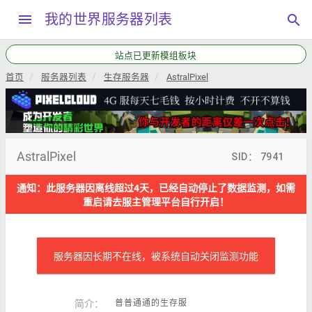
menu
我的世界服务器列表
search
站点已更新模组板块
首页
服务器列表
生存服务器
AstralPixel
AstralPixel
SID： 7941
通知：此服务器因离线超过4天，已经自动停止了数据监测，如需
重启请去服主管理平台自行开启！
服务器因长期不在线，被系统自动关闭监测功能
简介：
普普通通的生存服