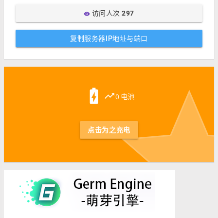
访问人次
297
visibility
复制服务器IP地址与端口
st
battery_charging_full
trending_up
0 电池
点击为之充电