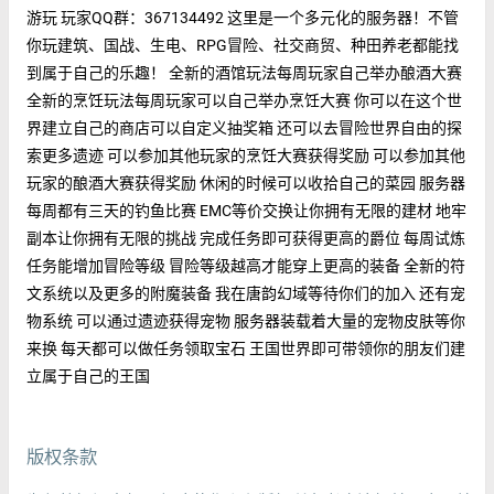
游玩 玩家QQ群：367134492 这里是一个多元化的服务器！不管
你玩建筑、国战、生电、RPG冒险、社交商贸、种田养老都能找
到属于自己的乐趣！ 全新的酒馆玩法每周玩家自己举办酿酒大赛
全新的烹饪玩法每周玩家可以自己举办烹饪大赛 你可以在这个世
界建立自己的商店可以自定义抽奖箱 还可以去冒险世界自由的探
索更多遗迹 可以参加其他玩家的烹饪大赛获得奖励 可以参加其他
玩家的酿酒大赛获得奖励 休闲的时候可以收拾自己的菜园 服务器
每周都有三天的钓鱼比赛 EMC等价交换让你拥有无限的建材 地牢
副本让你拥有无限的挑战 完成任务即可获得更高的爵位 每周试炼
任务能增加冒险等级 冒险等级越高才能穿上更高的装备 全新的符
文系统以及更多的附魔装备 我在唐韵幻域等待你们的加入 还有宠
物系统 可以通过遗迹获得宠物 服务器装载着大量的宠物皮肤等你
来换 每天都可以做任务领取宝石 王国世界即可带领你的朋友们建
立属于自己的王国
版权条款