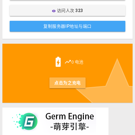
访问人次
323
visibility
复制服务器IP地址与端口
st
battery_charging_full
trending_up
0 电池
点击为之充电