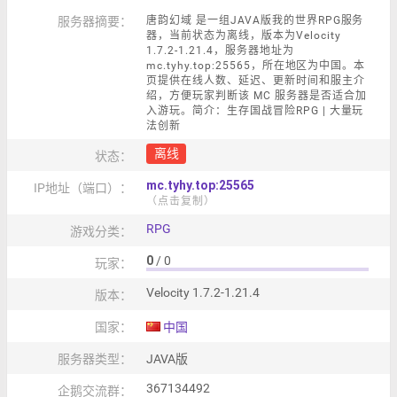
服务器摘要：
唐韵幻域 是一组JAVA版我的世界RPG服务
器，当前状态为离线，版本为Velocity
1.7.2-1.21.4，服务器地址为
mc.tyhy.top:25565，所在地区为中国。本
页提供在线人数、延迟、更新时间和服主介
绍，方便玩家判断该 MC 服务器是否适合加
入游玩。简介：生存国战冒险RPG | 大量玩
法创新
离线
状态：
mc.tyhy.top:25565
IP地址（端口）：
（点击复制）
RPG
游戏分类：
0
/ 0
玩家：
Velocity 1.7.2-1.21.4
版本：
国家：
中国
服务器类型：
JAVA版
367134492
企鹅交流群：