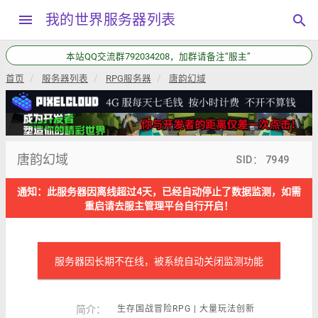
menu
我的世界服务器列表
search
本站QQ交流群792034208，加群请备注“服主”
首页
服务器列表
RPG服务器
唐韵幻域
唐韵幻域
SID： 7949
通知：此服务器因离线超过4天，已经自动停止了数据监测，如需
重启请去服主管理平台自行开启！
服务器因长期不在线，被系统自动关闭监测功能
简介：
生存国战冒险RPG | 大量玩法创新