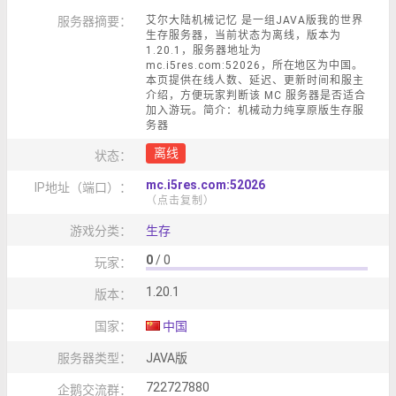
服务器摘要：
艾尔大陆机械记忆 是一组JAVA版我的世界
生存服务器，当前状态为离线，版本为
1.20.1，服务器地址为
mc.i5res.com:52026，所在地区为中国。
本页提供在线人数、延迟、更新时间和服主
介绍，方便玩家判断该 MC 服务器是否适合
加入游玩。简介：机械动力纯享原版生存服
务器
离线
状态：
mc.i5res.com:52026
IP地址（端口）：
（点击复制）
游戏分类：
生存
0
/ 0
玩家：
1.20.1
版本：
国家：
中国
服务器类型：
JAVA版
722727880
企鹅交流群：