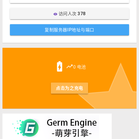
访问人次
378
visibility
复制服务器IP地址与端口
st
battery_charging_full
trending_up
0 电池
点击为之充电