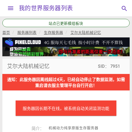
menu
我的世界服务器列表
search
站点已更新模组板块
首页
服务器列表
生存服务器
艾尔大陆机械记忆
艾尔大陆机械记忆
SID： 7951
通知：此服务器因离线超过4天，已经自动停止了数据监测，如需
重启请去服主管理平台自行开启！
服务器因长期不在线，被系统自动关闭监测功能
简介：
机械动力纯享原版生存服务器