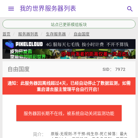
menu
我的世界服务器列表
search
本站QQ交流群792034208，加群请备注“服主”
首页
服务器列表
生存服务器
自由国度
自由国度
SID： 7972
通知：此服务器因离线超过4天，已经自动停止了数据监测，如需
重启请去服主管理平台自行开启！
服务器因长期不在线，被系统自动关闭监测功能
简介：
原版-无规则-不干预-纯生存-死亡掉落：最大