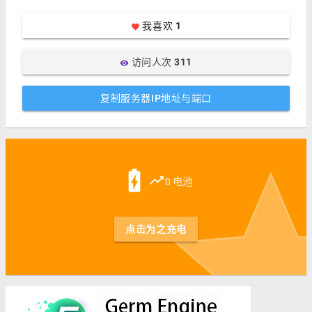
我喜欢
1
favorite
访问人次
311
visibility
复制服务器IP地址与端口
st
battery_charging_full
trending_up
0 电池
点击为之充电