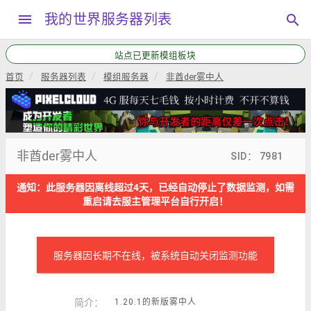
menu
我的世界服务器列表
search
本站QQ交流群792034208，加群请备注“服主”
首页
服务器列表
模组服务器
非酋der雾中人
非酋der雾中人
SID： 7981
通知：此服务器因离线超过4天，已经自动停止了数据监测，如需
重启请去服主管理平台自行开启！
服务器因长期不在线，被系统自动关闭监测功能
简介：
1.20.1的新版雾中人