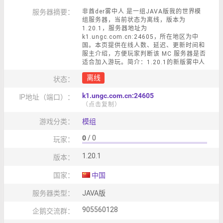
服务器摘要：
非酋der雾中人 是一组JAVA版我的世界模
组服务器，当前状态为离线，版本为
1.20.1，服务器地址为
k1.ungc.com.cn:24605，所在地区为中
国。本页提供在线人数、延迟、更新时间和
服主介绍，方便玩家判断该 MC 服务器是否
适合加入游玩。简介：1.20.1的新版雾中人
离线
状态：
k1.ungc.com.cn:24605
IP地址（端口）：
（点击复制）
游戏分类：
模组
0
/ 0
玩家：
1.20.1
版本：
国家：
中国
服务器类型：
JAVA版
905560128
企鹅交流群：