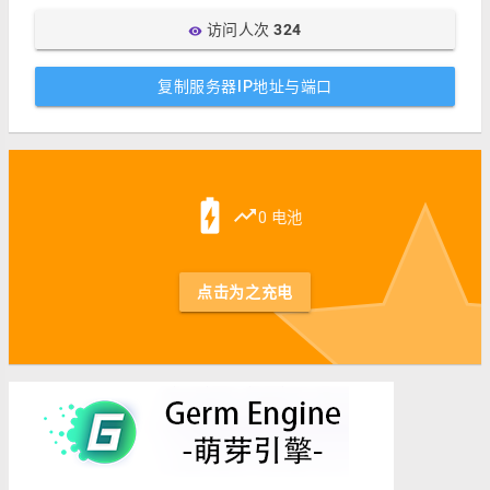
访问人次
324
visibility
复制服务器IP地址与端口
st
battery_charging_full
trending_up
0 电池
点击为之充电