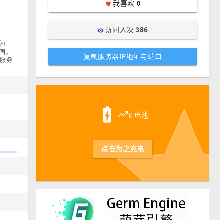
我喜欢
0
favorite
访问人次
386
visibility
本为
中国。
复制服务器IP地址与端口
 服务
st
battery_charging_full
trending_up
0 电池
点击为之充电