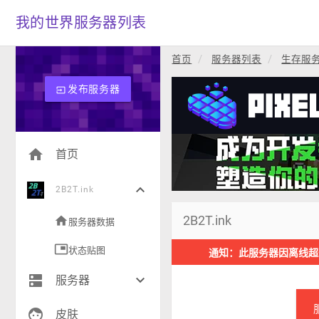
我的世界服务器列表
首页
服务器列表
生存服
发布服务器
input
home
首页
keyboard_arrow_down
2B2T.ink
2B2T.ink
home
服务器数据
picture_in_picture
状态贴图
通知：此服务器因离线超
dns
keyboard_arrow_down
服务器
face
生存(235)
皮肤