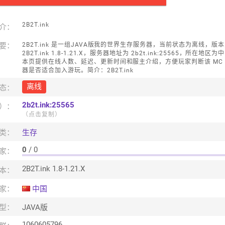
2B2T.ink
介：
要：
2B2T.ink 是一组JAVA版我的世界生存服务器，当前状态为离线，版
2B2T.ink 1.8-1.21.X，服务器地址为 2b2t.ink:25565，所在地区为
本页提供在线人数、延迟、更新时间和服主介绍，方便玩家判断该 MC
器是否适合加入游玩。简介：2B2T.ink
离线
态：
2b2t.ink:25565
口）：
（点击复制）
类：
生存
0
/ 0
家：
2B2T.ink 1.8-1.21.X
本：
家：
中国
型：
JAVA版
1060605796