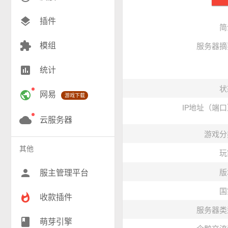
创造(8)
layers
插件
简
模组(24)
extension
模组
服务器摘
战争(10)
insert_chart
统计
RPG(193)
状
public
网易
游戏下载
小游戏(16)
IP地址（端
神奇宝贝(27)
cloud
云服务器
游戏分
工业(9)
其他
玩
群组(22)
person
服主管理平台
版
国
whatshot
收款插件
服务器类
class
萌芽引擎