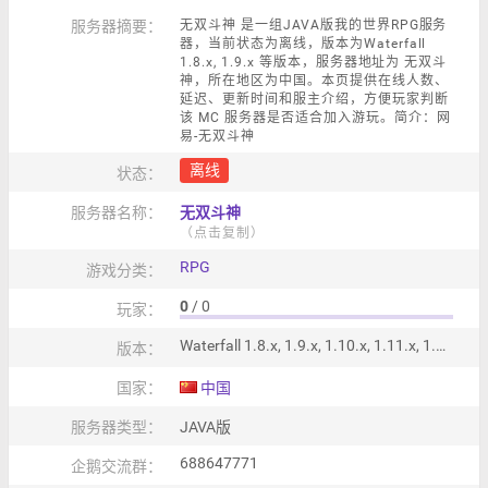
服务器摘要：
无双斗神 是一组JAVA版我的世界RPG服务
器，当前状态为离线，版本为Waterfall
1.8.x, 1.9.x 等版本，服务器地址为 无双斗
神，所在地区为中国。本页提供在线人数、
延迟、更新时间和服主介绍，方便玩家判断
该 MC 服务器是否适合加入游玩。简介：网
易-无双斗神
离线
状态：
服务器名称：
无双斗神
（点击复制）
RPG
游戏分类：
0
/ 0
玩家：
Waterfall 1.8.x, 1.9.x, 1.10.x, 1.11.x, 1.12.x, 1.13.x, 1.14.x, 1.15.x, 1.16.x, 1.17.x
版本：
国家：
中国
服务器类型：
JAVA版
688647771
企鹅交流群：