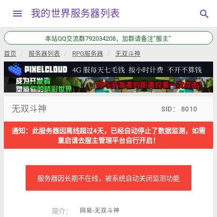
menu
我的世界服务器列表
search
本站QQ交流群792034208，加群请备注“服主”
首页
服务器列表
RPG服务器
无双斗神
无双斗神
SID： 8010
通知：此服务器因离线超过4天，已经自动停止了数据监测，如需
重启请去服主管理平台自行开启！
服务器因长期不在线，被系统自动关闭监测功能
简介：
网易-无双斗神