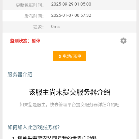
2025-09-29 01:05:00
更新数据时间：
2025-01-07 00:57:32
发布时间：
0ms
延迟：
settings
监测状态：暂停
电池/充电
battery_charging_full
服务器介绍
该服主尚未提交服务器介绍
如果您是服主，快去管理平台提交服务器详细介绍吧
如何加入此游戏服务器？
您首先需要安装网易我的世界启动器