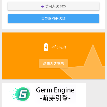
访问人次
325
visibility
复制服务器名称
st
battery_charging_full
trending_up
0 电池
点击为之充电