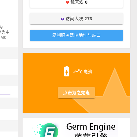
我喜欢
0
favorite
访问人次
273
visibility
为
地区为中
复制服务器IP地址与端口
MC
st
battery_charging_full
trending_up
0 电池
点击为之充电