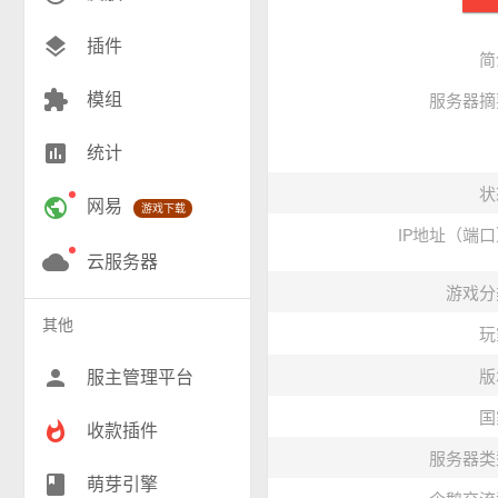
创造(8)
layers
插件
简
模组(26)
extension
模组
服务器摘
战争(10)
insert_chart
统计
RPG(196)
状
public
网易
游戏下载
小游戏(16)
IP地址（端
神奇宝贝(27)
cloud
云服务器
游戏分
工业(9)
其他
玩
群组(22)
person
服主管理平台
版
国
whatshot
收款插件
服务器类
class
萌芽引擎