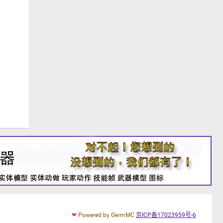
❤
Powered by GermMC
京ICP备17023959号-6