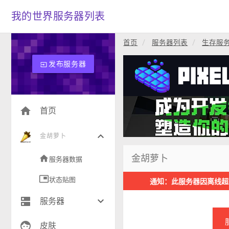
我的世界服务器列表
首页
服务器列表
生存服
发布服务器
input
home
首页
keyboard_arrow_down
金胡萝卜
金胡萝卜
home
服务器数据
picture_in_picture
状态贴图
通知：此服务器因离线超
dns
keyboard_arrow_down
服务器
face
生存(243)
皮肤