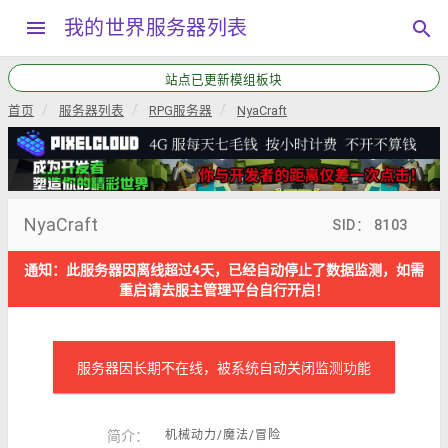
menu
我的世界服务器列表
search
站点已更新模组板块
首页
服务器列表
RPG服务器
NyaCraft
NyaCraft
SID： 8103
通知：此服务器因离线超过4天，已经自动停止了数据监测，如需
重启请去服主管理平台自行开启！
服务器因长期不在线，被系统自动关闭监测功能
简介：
机械动力/魔法/冒险