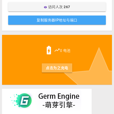
访问人次
267
visibility
复制服务器IP地址与端口
st
battery_charging_full
trending_up
0 电池
点击为之充电