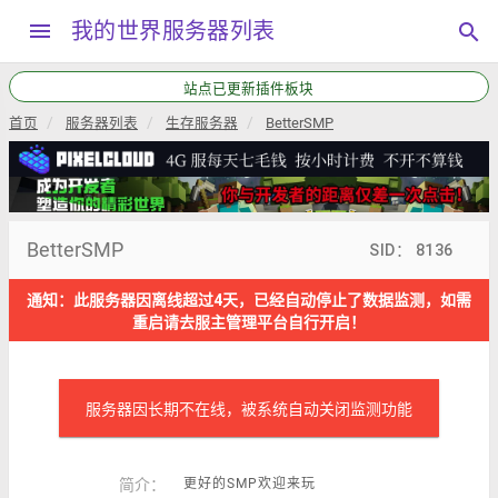
menu
我的世界服务器列表
search
站点已更新插件板块
首页
服务器列表
生存服务器
BetterSMP
BetterSMP
SID： 8136
通知：此服务器因离线超过4天，已经自动停止了数据监测，如需
重启请去服主管理平台自行开启！
服务器因长期不在线，被系统自动关闭监测功能
简介：
更好的SMP欢迎来玩