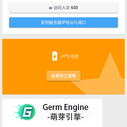
访问人次
603
visibility
复制服务器IP地址与端口
st
battery_charging_full
trending_up
0 电池
点击为之充电