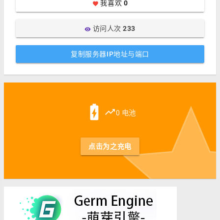
我喜欢
0
favorite
访问人次
233
visibility
复制服务器IP地址与端口
st
battery_charging_full
trending_up
0 电池
点击为之充电