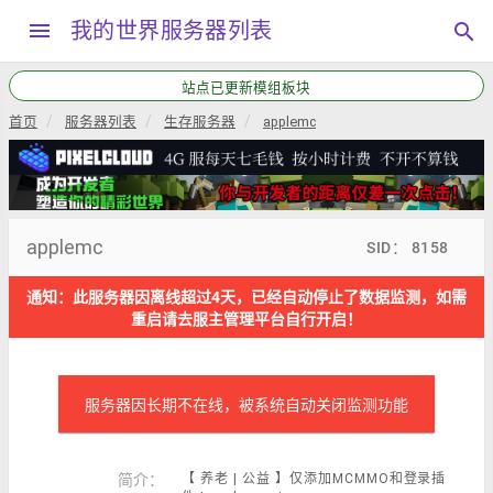
menu
我的世界服务器列表
search
站点已更新模组板块
首页
服务器列表
生存服务器
applemc
applemc
SID： 8158
通知：此服务器因离线超过4天，已经自动停止了数据监测，如需
重启请去服主管理平台自行开启！
服务器因长期不在线，被系统自动关闭监测功能
简介：
【 养老 | 公益 】仅添加MCMMO和登录插