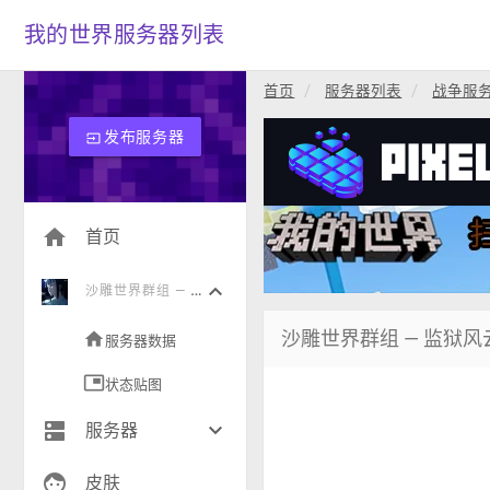
我的世界服务器列表
首页
服务器列表
战争服
发布服务器
input
home
首页
keyboard_arrow_down
沙
雕世界群组 — 监狱风云[1.12-26.1]
沙雕世界群组 — 监狱风云[1
home
服务器数据
picture_in_picture
状态贴图
dns
keyboard_arrow_down
服务器
face
生存(277)
皮肤