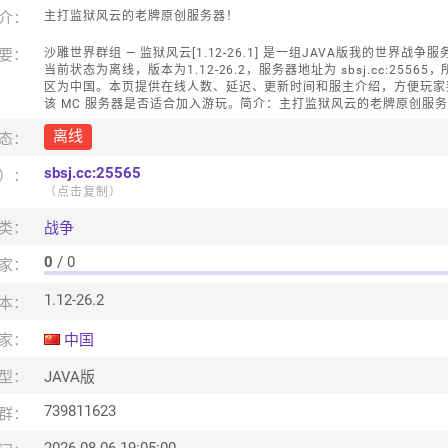
介：
主打监狱风云的老牌原创服务器！
要：
沙雕世界群组 — 监狱风云[1.12-26.1] 是一组JAVA版我的世界战争
当前状态为离线，版本为1.12-26.2，服务器地址为 sbsj.cc:25565
区为中国。本页提供在线人数、延迟、更新时间和服主介绍，方便玩家
该 MC 服务器是否适合加入游玩。简介：主打监狱风云的老牌原创服
离线
态：
sbsj.cc:25565
口）：
（点击复制）
类：
战争
0
/ 0
家：
1.12-26.2
本：
家：
中国
型：
JAVA版
739811623
群：