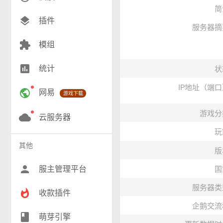
简
创造(8)
layers
插件
服务器摘
模组(24)
extension
模组
战争(9)
insert_chart
统计
状
RPG(202)
IP地址（端
public
网易
游戏下载
小游戏(16)
游戏分
神奇宝贝(26)
cloud
云服务器
玩
工业(10)
其他
版
群组(23)
person
服主管理平台
国
服务器类
whatshot
收款插件
企鹅交流
class
萌芽引擎