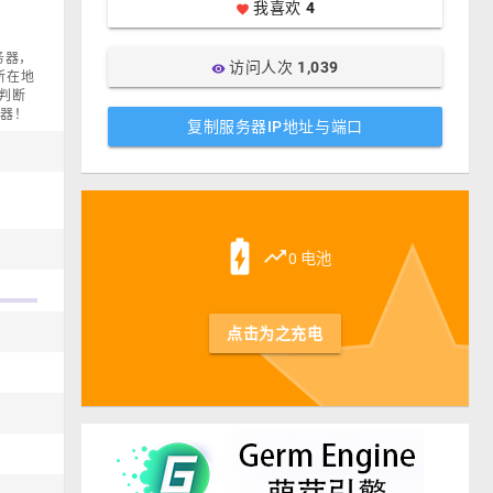
我喜欢
4
favorite
服务器，
访问人次
1,039
visibility
，所在地
判断
务器！
复制服务器IP地址与端口
st
battery_charging_full
trending_up
0 电池
点击为之充电