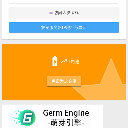
访问人次
272
visibility
复制服务器IP地址与端口
st
battery_charging_full
trending_up
0 电池
点击为之充电