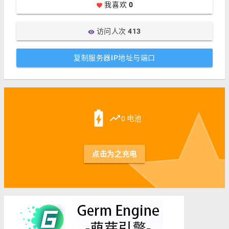
我喜欢
0
favorite
访问人次
413
visibility
复制服务器IP地址与端口
st
battery_charging_full
trending_up
0 电池
点击为之充电