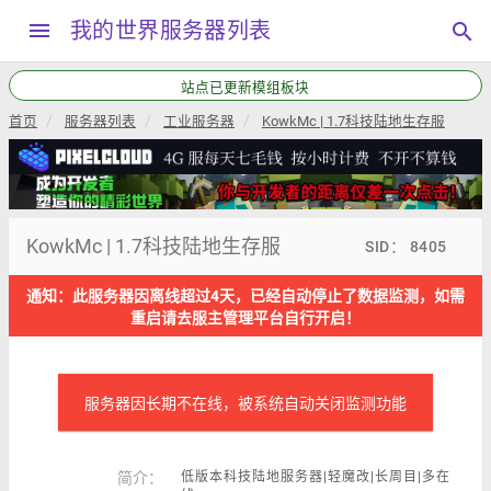
menu
我的世界服务器列表
search
本站QQ交流群792034208，加群请备注“服主”
首页
服务器列表
工业服务器
KowkMc | 1.7科技陆地生存服
KowkMc | 1.7科技陆地生存服
SID： 8405
通知：此服务器因离线超过4天，已经自动停止了数据监测，如需
重启请去服主管理平台自行开启！
服务器因长期不在线，被系统自动关闭监测功能
简介：
低版本科技陆地服务器|轻魔改|长周目|多在