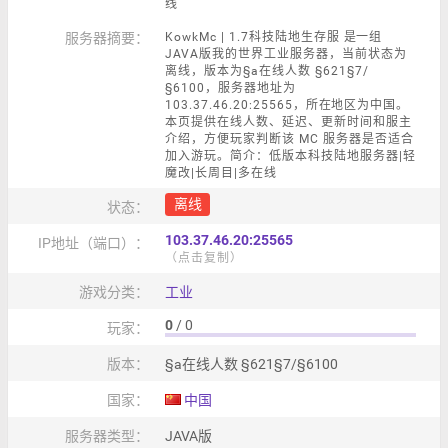
线
服务器摘要：
KowkMc | 1.7科技陆地生存服 是一组
JAVA版我的世界工业服务器，当前状态为
离线，版本为§a在线人数 §621§7/
§6100，服务器地址为
103.37.46.20:25565，所在地区为中国。
本页提供在线人数、延迟、更新时间和服主
介绍，方便玩家判断该 MC 服务器是否适合
加入游玩。简介：低版本科技陆地服务器|轻
魔改|长周目|多在线
离线
状态：
103.37.46.20:25565
IP地址（端口）：
（点击复制）
游戏分类：
工业
0
/ 0
玩家：
版本：
§a在线人数 §621§7/§6100
国家：
中国
服务器类型：
JAVA版