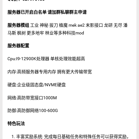
服务器已开启白名单 请加群私聊群主申请
服务器模组
工业 神秘 拔刀 植魔 mek ae2 末影接口 龙研 无尽 潘
马斯 枫树 更多地牢 林业等多种科技mod
服务器配置
Cpu:I9-12900K处理器 单核处理效能超高
内存:高频服务器专用内存 拥有更大传输带宽
硬盘:企业级固态盘/NVME硬盘
网络:高防带宽接口1000M
防御:高防御网络100-600G
特色玩法
丰富奖励系统: 完成每日基础任务和特殊任务可以获得奖励，