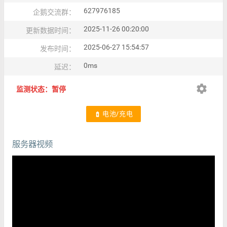
627976185
企鹅交流群：
2025-11-26 00:20:00
更新数据时间：
2025-06-27 15:54:57
发布时间：
0ms
延迟：
settings
监测状态：暂停
电池/充电
battery_charging_full
服务器视频