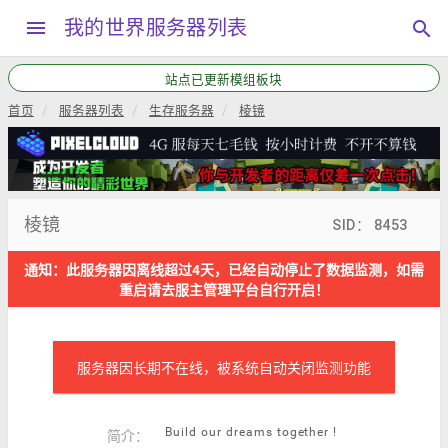
menu
我的世界服务器列表
search
站点已更新模组板块
首页
服务器列表
生存服务器
棱镜
棱镜
SID： 8453
通知：此服务器因离线超过4天，已经自动停止了数据监测，如需
重启请去服主管理平台自行开启！
服务器因长期不在线，被系统自动关闭监测功能
Build our dreams together !
简介：