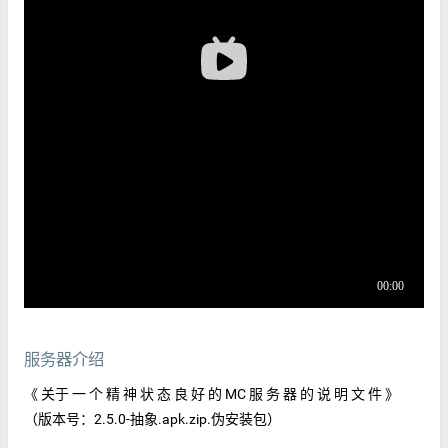
服务器介绍
《 关于 一 个 精 神 状 态 良 好 的 MC 服 务 器 的 说 明 文 件 》
（版本号：2.5.0-抽象.apk.zip.伪安装包）