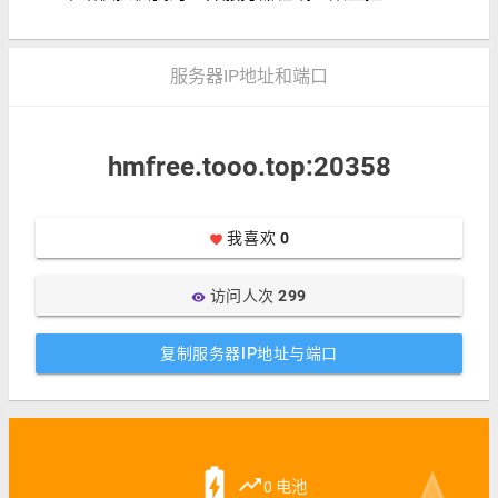
服务器IP地址和端口
hmfree.tooo.top:20358
我喜欢
0
favorite
访问人次
299
visibility
复制服务器IP地址与端口
battery_charging_full
trending_up
0 电池