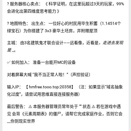
? 服务器核心卖点： 《 科学证明，在这里玩超过3天的玩家，99%
会进化出第四维度思考能力 》
? 地图特色： 出生点： 一位好心的村民用毕生积蓄（1.14514个
绿宝石）为你搭建了 3x3 豪华土坯房，并附赠屋顶
主城： 由3名建筑鬼才联合设计——远看像
，近看是
，走进去发现
是
_。
✅ 如何加入： 准备一台能开MC的设备
对着屏幕大喊 “我不当正常人啦！”（声控验证）
输入IP： 【 hmfree.tooo.top:20358】 （注：如果显示“域名抽象
化过度”，请尝试用思维直接连接服务器）
最后警告： ⚠️ 本服务器管理员常年处于 “
” 状态 ⚠️ 若在游戏中遇
见 会背《元素周期表》的僵尸，请帮它完成家庭作业，否则它会
__你到现实世界