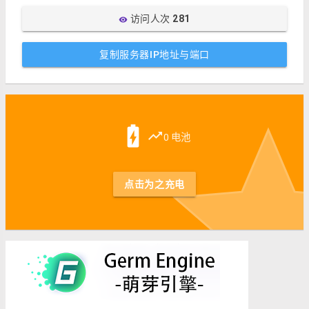
访问人次
281
visibility
复制服务器IP地址与端口
st
battery_charging_full
trending_up
0 电池
点击为之充电