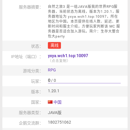
服务器摘要：
自然之旅3 是一组JAVA版我的世界RPG服
务器，当前状态为离线，版本为1.20.1，服
务器地址为 yxya.wch1.top:10097，所在
地区为中国。本页提供在线人数、延迟、更
新时间和服主介绍，方便玩家判断该 MC 服
务器是否适合加入游玩。简介：生存大整合
包大party
离线
状态：
yxya.wch1.top:10097
IP地址（端口）：
（点击复制）
RPG
游戏分类：
0
/ 0
玩家：
1.20.1
版本：
国家：
中国
服务器类型：
JAVA版
1802751062
企鹅交流群：