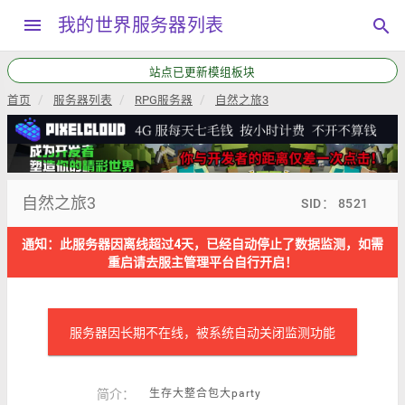
menu
我的世界服务器列表
search
站点已更新模组板块
首页
服务器列表
RPG服务器
自然之旅3
自然之旅3
SID： 8521
通知：此服务器因离线超过4天，已经自动停止了数据监测，如需
重启请去服主管理平台自行开启！
服务器因长期不在线，被系统自动关闭监测功能
简介：
生存大整合包大party