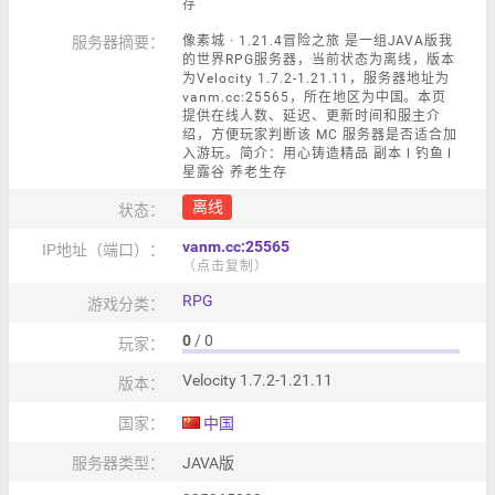
存
服务器摘要：
像素城 · 1.21.4冒险之旅 是一组JAVA版我
的世界RPG服务器，当前状态为离线，版本
为Velocity 1.7.2-1.21.11，服务器地址为
vanm.cc:25565，所在地区为中国。本页
提供在线人数、延迟、更新时间和服主介
绍，方便玩家判断该 MC 服务器是否适合加
入游玩。简介：用心铸造精品 副本 l 钓鱼 l
星露谷 养老生存
离线
状态：
vanm.cc:25565
IP地址（端口）：
（点击复制）
RPG
游戏分类：
0
/ 0
玩家：
Velocity 1.7.2-1.21.11
版本：
国家：
中国
服务器类型：
JAVA版