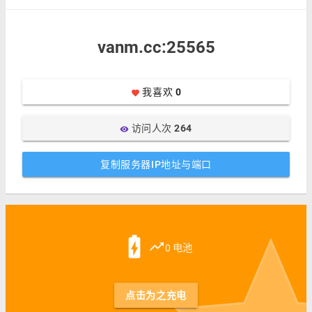
vanm.cc:25565
我喜欢
0
favorite
访问人次
264
visibility
复制服务器IP地址与端口
battery_charging_full
trending_up
0 电池
点击为之充电