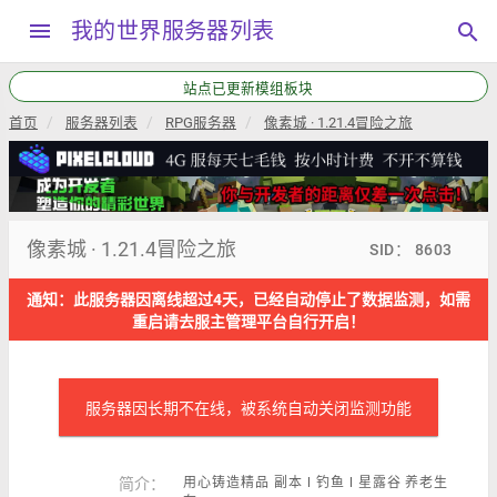
menu
我的世界服务器列表
search
站点已更新模组板块
首页
服务器列表
RPG服务器
像素城 · 1.21.4冒险之旅
像素城 · 1.21.4冒险之旅
SID： 8603
通知：此服务器因离线超过4天，已经自动停止了数据监测，如需
重启请去服主管理平台自行开启！
服务器因长期不在线，被系统自动关闭监测功能
简介：
用心铸造精品 副本 l 钓鱼 l 星露谷 养老生